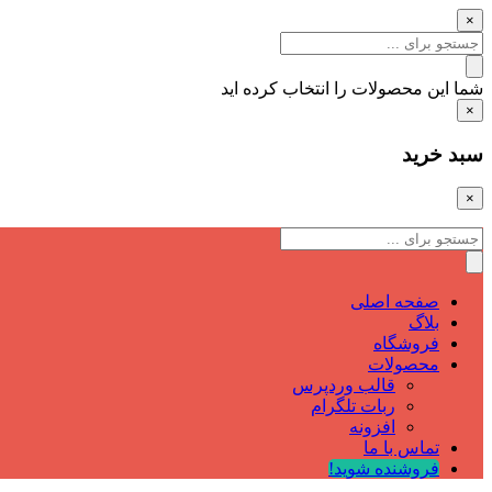
×
شما این محصولات را انتخاب کرده اید
×
سبد خرید
×
صفحه اصلی
بلاگ
فروشگاه
محصولات
قالب وردپرس
ربات تلگرام
افزونه
تماس با ما
فروشنده شوید!