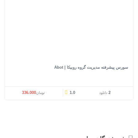
سورس پیشرفته مدیریت گروه روبیکا | Abot
قیمت اصلی: تومان336.000 بود.
قیمت فعلی: تومان0
336.000
1.0
2
دانلود
تومان