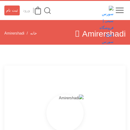
ورود
ثبت نام
Amirershadi
خانه
Amirershadi