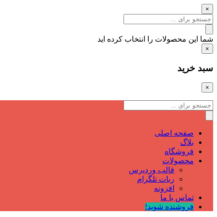
×
شما این محصولات را انتخاب کرده اید
×
سبد خرید
×
صفحه اصلی
بلاگ
فروشگاه
محصولات
قالب وردپرس
ربات تلگرام
افزونه
تماس با ما
فروشنده شوید!