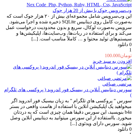
Nex Code ‌
Php, Python, Ruby, HTML, Css, JavaScript
وب‌سرویس جوک با بیش از 20 هزار جوک
این وب‌سرویس شامل مجموعه‌ای بیش از ۲۰ هزار جوک است که
به‌صورت کامل روی دیتابیس SQLite ذخیره شده و اجرا می‌شود.
سرویس به‌صورت لوکال، سریع و بدون محدودیت درخواست عمل
می‌کند و برای استفاده در ربات‌ها، وب‌سایت‌ها، اپلیکیشن‌ها و
سیستم‌های تولید محتوا و … کاملاً مناسب است. [...]
0
دانلود
1
تومان
100.000
افزودن به سبد خرید
مرتضی صباغی
سورس دیتابیس آنلاین در بیسیک فور اندروید ( پروکسی های تلگرام
)
سورس ” پروکسی های تلگرام ” به زبان بیسیک فور اندروید اگر
میخواهید یک اپلیکیشن آنلاین با استفاده از هاست واقعی در بستر
b4a بنویسید، این سورس دقیقا همان چیزی است که به دردتان
میخورد. بااستفاده از این سورس میتوانید به دیتابیس آنلاین وصل
شوید. سورس دارای ویدئوی [...]
0
دانلود