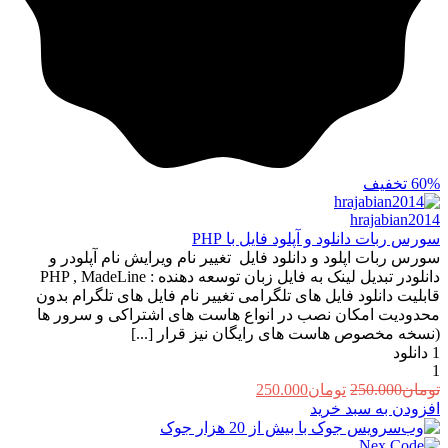
60%
تخفیف
hrajabian2014
سورس ربات دانلود و آپلود فایل با PHP
سورس ربات اپلود و دانلود فایل تغییر نام ویرایش نام آپلودر و
دانلودر تبدیل لینک به فایل زبان توسعه دهنده : PHP , MadeLine
قابلیت دانلود فایل های تلگرامی تغییر نام فایل های تلگرام بدون
محدودیت امکان نصب در انواع هاست های اشتراکی و سرور ها
(نسخه مخصوص هاست های رایگان نیز قرار [...]
1
دانلود
1
قیمت
قیمت
تومان
250.000
تومان
250.000
اصلی:
فعلی:
افزودن به سبد خرید
تومان250.000
تومان250.000.
بود.