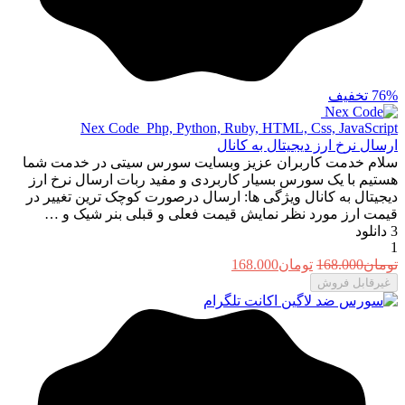
76%
تخفیف
Nex Code ‌
Php, Python, Ruby, HTML, Css, JavaScript
ارسال نرخ ارز دیجیتال به کانال
سلام خدمت کاربران عزیز وبسایت سورس سیتی در خدمت شما
هستیم با یک سورس بسیار کاربردی و مفید ربات ارسال نرخ ارز
دیجیتال به کانال ویژگی ها: ارسال درصورت کوچک ترین تغییر در
قیمت ارز مورد نظر نمایش قیمت فعلی و قبلی بنر شیک و …
3
دانلود
1
قیمت
قیمت
تومان
168.000
تومان
168.000
اصلی:
فعلی:
غیرقابل فروش
تومان168.000
تومان168.000.
بود.