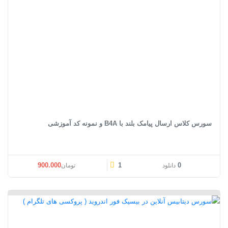
سورس کلاس ارسال پیامک بلند با B4A و نمونه کد آموزشی
قیمت اصلی: تومان1.200.000 بود.
قیمت فعلی: تومان00
900.000
1
0
دانلود
تومان