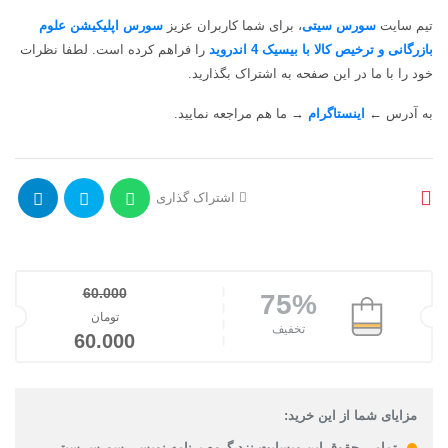
تیم سایت
سورس سیتی
،
برای شما کاربران عزیز
سورس اپلیکیشن علوم
بازرگانی و ترخیص کالا با بیسیک 4 اندروید
را فراهم کرده است. لطفا نظرات
خود را با ما در این صفحه به اشتراک بگذارید
.
به آدرس
←
اینستاگرام
→
ما هم مراجعه نمایید
.
اشتراک گذاری
60.000
75%
قیمت اصلی: تومان00
تومان
تخفیف
قیمت فعلی: 
60.000
مزایای شما از این خرید:
تمامی حقوق این وبسایت نزد گروه برنامه نویسی سورس سیتی