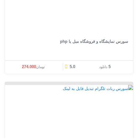
سورس نمایشگاه و فروشگاه مبل با php
قیمت اصلی: تومان274.000 بود.
قیمت فعلی: تومان0
274.000
5.0
5
دانلود
تومان