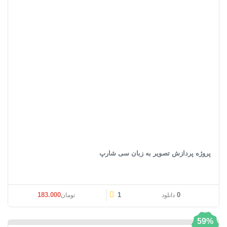
پروژه پردازش تصویر به زبان سی شارپ
قیمت اصلی: تومان183.000 بود.
قیمت فعلی: تومان00
183.000
1
0
دانلود
تومان
59%