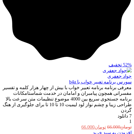
52%
تخفیف
جواد جعفری
سورس برنامه تعبیر خواب با b4a
معرفی برنامه برنامه تعبیر خواب با بیش از چهار هزار کلمه و تفسیر
مفسرانی همچون پیامبران و امامان در خدمت شماستامکانات
برنامه جستجوی سریع بین 4000 موضوع تنظیمات متن سرعت بالا
طراحی زیبا و چشم نواز لود لیمیت 10 تا 10 تا برای جلوگیری از هنگ
گردن
7
دانلود
1
قیمت
قیمت
تومان
66.000
تومان
66.000
اصلی:
فعلی:
افزودن به سبد خرید