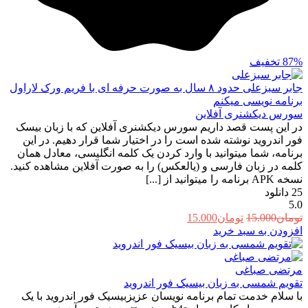
87%
تخفیف
جابر سبزعلی
حدود ۸ سال به صورت حرفه ای با فریم ورک لاراول
برنامه نویسی میکنم
سورس دیکشنری آفلاین
در این پست قصد داریم سورس دیکشنری آفلاین که با زبان بیسک
فور اندروید نوشته شده است را در اختیار شما قرار دهیم. در این
برنامه، شما میتوانید با وارد کردن یک کلمه انگلیسی، معادل همان
کلمه در زبان فارسی و (یالعکس) را به صورت آفلاین مشاهده کنید.
نسخه APK برنامه را میتوانید از [...]
25
دانلود
5.0
قیمت
قیمت
تومان
15.000
تومان
15.000
اصلی:
فعلی:
افزودن به سبد خرید
تومان15.000
تومان15.000.
بود.
مرتضی صباغی
تقویم شمسی به زبان بیسیک فور اندروید
با سلام خدمت تمام برنامه نویسان عزیزبیسیک فور اندروید با یک