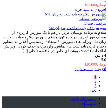
1
تومان
101.000
افزودن به سبد خرید
مرتضی صباغی
سورس دفترچه یادداشت به زبان b4a
سلام به برنامه نویسان عزیز. باز هم با یک سورس کاربردی از
بیسیک فور اندروید در خدمتتون هستم. سورس دفترچه یادداشت به
زبان b4a ویژگی های سورس: *استفاده از دیتابیس آفلاین به منظور
ذخیره کردن یادداشت ها ( نمایش، واردکردن، حذف کردن، ویرایش
اطلاعات ) *حذف پوشه ای خاص در حافظه داخلی [...]
4
دانلود
5.0
تومان
120.000
افزودن به سبد خرید
1
2
3
بعدی
سیستم امتیازات
فروشگاه
حمایت از ما