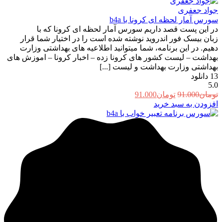
جواد جعفری
سورس آمار لحظه ای کرونا با b4a
در این پست قصد داریم سورس آمار لحظه ای کرونا که با
زبان بیسک فور اندروید نوشته شده است را در اختیار شما قرار
دهیم. در این برنامه، شما میتوانید اطلاعیه های بهداشتی وزارت
بهداشت – لیست کشور های کرونا زده – اخبار کرونا – اموزش های
بهداشتی وزارت بهداشت و لیست [...]
13
دانلود
5.0
قیمت
قیمت
تومان
91.000
تومان
91.000
اصلی:
فعلی:
افزودن به سبد خرید
تومان91.000
تومان91.000.
بود.