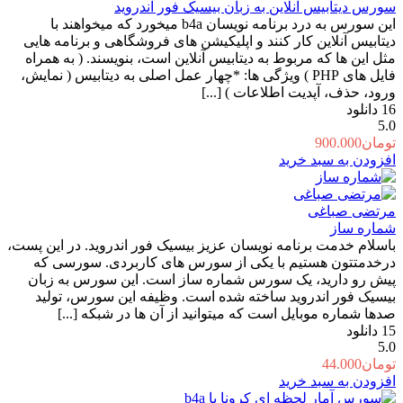
سورس دیتابیس آنلاین به زبان بیسیک فور اندروید
این سورس به درد برنامه نویسان b4a میخورد که میخواهند با
دیتابیس آنلاین کار کنند و اپلیکیشن های فروشگاهی و برنامه هایی
مثل این ها که مربوط به دیتابیس آنلاین است، بنویسند. ( به همراه
فایل های PHP ) ویژگی ها: *چهار عمل اصلی به دیتابیس ( نمایش،
ورود، حذف، آپدیت اطلاعات ) [...]
16
دانلود
5.0
تومان
900.000
افزودن به سبد خرید
مرتضی صباغی
شماره ساز
باسلام خدمت برنامه نویسان عزیز بیسیک فور اندروید. در این پست،
درخدمتتون هستیم با یکی از سورس های کاربردی. سورسی که
پیش رو دارید، یک سورس شماره ساز است. این سورس به زبان
بیسیک فور اندروید ساخته شده است. وظیفه این سورس، تولید
صدها شماره ‏موبایل است که میتوانید از آن ها در شبکه [...]
15
دانلود
5.0
تومان
44.000
افزودن به سبد خرید