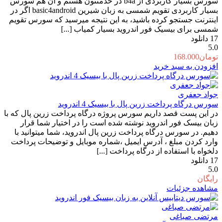
سورس بسیار کاربردی از b4a در خدمتتون هستم و آن هم سورس
بسیار کاربردی تقویم شمسی به زبان شیرین basic4android اگر در
اینترنت جستجو کرده باشید، به این نتیجه میرسید که سورس تقویم
شمسی برای بیسیک فور اندروید بسیار کمیاب [...]
17
دانلود
5.0
تومان
168.000
افزودن به سبد خرید
جواد جعفری
سورس درگاه پرداخت زرین پال با بیسیک 4 اندروید
در این پست قصد داریم سورس پروژه درگاه پرداخت زرین پال که با
زبان بیسک فور اندروید نوشته شده است را در اختیار شما قرار
دهیم. در سورس درگاه پرداخت زرین پال اندروید، شما میتوانید با
وارد کردن مبلغ ، آدرس ایمیل ،شماره موبایل و توضیحات پرداخت
دلخواه با استفاده از درگاه پرداخت [...]
17
دانلود
5.0
رایگان
مشاهده جزئیات
مرتضی صباغی