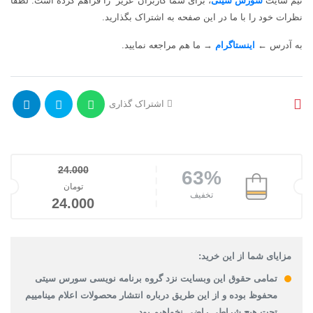
تیم سایت
سورس سیتی
،
برای شما کاربران عزیز
را فراهم کرده است. لطفا
نظرات خود را با ما در این صفحه به اشتراک بگذارید
.
به آدرس
←
اینستاگرام
→
ما هم مراجعه نمایید
.
اشتراک گذاری
24.000
63%
قیمت اصلی: تومان00
تومان
تخفیف
قیمت فعلی: 
24.000
مزایای شما از این خرید:
تمامی حقوق این وبسایت نزد گروه برنامه نویسی سورس سیتی
محفوظ بوده و از این طریق درباره انتشار محصولات اعلام مینامییم
تحت هیچ شراطی راضی نخواهیم بود.