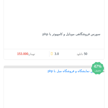
سورس فروشگاهی موبایل و کامپیوتر با php
قیمت اصلی: تومان153.000 بود.
قیمت فعلی: تومان0
153.000
3.0
50
دانلود
تومان
47%
تخفیف