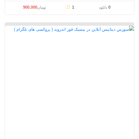
قیمت اصلی: تومان1.200.000 بود.
قیمت فعلی: تومان00
900.000
1
0
دانلود
تومان