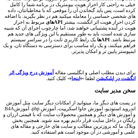
 کار احراز هویت بیومتریک در برنامه شما را کامل
باید گنجاندن آن را موقعی که با مخاطبانتان، داده
ی را معامله میکنید هم در نظر بگیرید. با اضافه
ویت اثر انگشت، بیشتر
APIهای
مربوط به احراز
 پشتیبانی خواهند شد، اما چارچوب اجرای آن که شبیه
 باید به طور مستقیم با این ویژگی های جدید هم
APها
یک رابط کاربری ثابت را در سراسر سیستم
 و یک راه مناسب برای دسترسی به دستگاه تان، و یک
 تر و امکان پذیرتر.
لب اصلی و انگلیسی مقاله
آموزش درج ویژگی اثر
یکیشن
لطفا ⇐
اینجا
⇒ کلیک کنید.
سایت
گر ما، میتوانید از امکانات دیگر سایت مثل آموزش
دیو، آموزش جاوا اسکریپت، آموزش
php
، آموزش
B4A
دیگر و همچنین محصولات سایت که با قیمتی ارزان و
ل سایت قرار دادیم بهره مند شوید. همچنین بخش
بروزترین مطالب و سایت های خارجی و مقاله های
ی در آن موجود است هم استفاده کنید
.