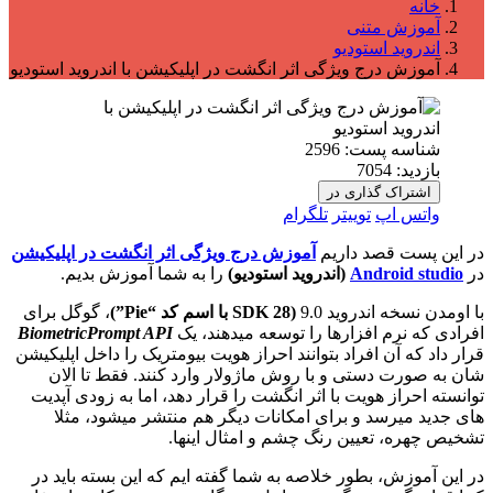
متنی
استودیو
رج ویژگی اثر انگشت در اپلیکیشن با اندروید استودیو
پست:
2596
705
گذاری در
پ
توییتر
تلگرام
صد داریم
آموزش درج ویژگی اثر انگشت در اپلیکیشن
Andr
(اندروید استودیو)
را به شما آموزش بدیم.
ندروید 9.0
(SDK 28 با اسم کد “Pie”)
، گوگل برای
 افزارها را توسعه میدهند، یک
BiometricPrompt API
 افراد بتوانند احراز هویت بیومتریک را داخل اپلیکیشن
ستی و با روش ماژولار وارد کنند. فقط تا الان
هویت با اثر انگشت را قرار دهد، اما به زودی آپدیت
د و برای امکانات دیگر هم منتشر میشود، مثلا
عیین رنگ چشم و امثال اینها.
 بطور خلاصه به شما گفته ایم که این بسته باید در