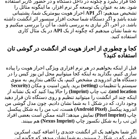
د و چگونه در داخل دستگاه و در حضور کاربر استفاده
وان یک توسعه گر نرم افزار، ما اینگونه مثائل را
م: اگر
API
احراز هویت بیومتریک شما، پشتیبانی
گر دستگاه شما سخت افزار سنسور اثر انگشت داشته
 اگر نیازی به بررسی باشد، ما آن را بررسی میکنیم و
یدهیم که چگونه از یک
API
در یک مثال کاری
ی از احراز هویت اثر انگشت در گوشی تان
د؟
خواهیم در هر نرم افزاری ویژگی احراز هویت را پیاده
ارید به اینکه کجا میتوانیم محل این یوز کیس را در
درویدی مشخص کنیم، یک نگاهی بندازیم. به منوی
یمات
(setting)
برید. پایین امنیت و مکان
(Security
، تب چاپ
(Imprint)
را حالا پیدا کنید که یک نشانه از
انگشت را میتوانید تنظیم و روی دستگاه تان قرار دهید
وجود دارد، که در شکل 1 به شما نشان دادیم. چون مدل گوشی من
ل
(Android Pixel)
هست، تب من را به شکل پیکسل
نمایش میدهد؛ البته ممکن است بعضی افراد
 شکل نکسوز چاپ
(Nexus Imprint)
هم ببینند.
ید یک اثر انگشت جدیدی را اضافه کنید، اسکرین
شاتی که در شکل 2 میبینید، به شما نشان میدهد که چگونه این