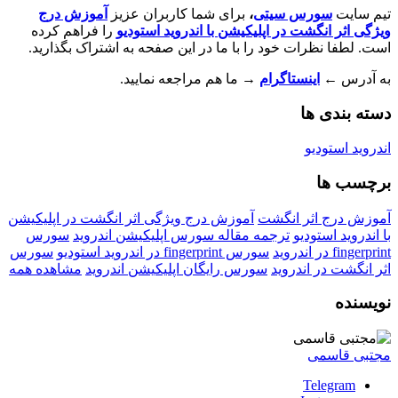
س سیتی
،
برای شما کاربران عزیز
آموزش درج
ت در اپلیکیشن با اندروید استودیو
را فراهم کرده
ات خود را با ما در این صفحه به اشتراک بگذارید
.
نستاگرام
→
ما هم مراجعه نمایید
.
ا
و
ر انگشت
آموزش درج ویژگی اثر انگشت در اپلیکیشن
دیو
ترجمه مقاله سورس اپلیکیشن اندروید
سورس
سورس fingerprint در اندروید استودیو
سورس
ندروید
سورس رایگان اپلیکیشن اندروید
مشاهده همه
T