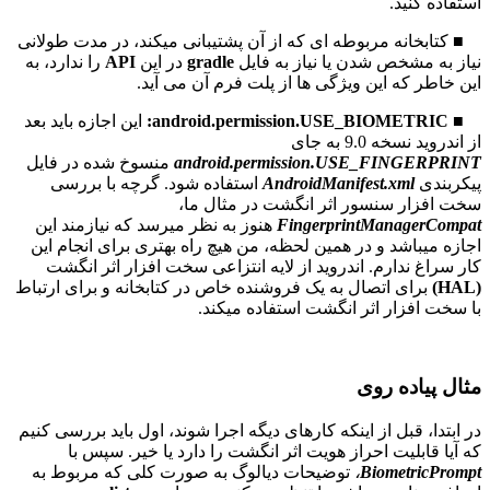
مربوطه ای که از آن پشتیبانی میکند، در مدت طولانی
شدن یا نیاز به فایل
gradle
در این
API
را ندارد، به
ین ویژگی ها از پلت فرم آن می آید.
:
این اجازه باید بعد
 جای
android.permission.USE_
منسوخ شده در فایل
AndroidManifest
استفاده شود. گرچه با بررسی
سور اثر انگشت در مثال ما،
FingerprintM
هنوز به نظر میرسد که نیازمند این
و در همین لحظه، من هیچ راه بهتری برای انجام این
. اندروید از لایه انتزاعی سخت افزار اثر انگشت
صال به یک فروشنده خاص در کتابخانه و برای ارتباط
اثر انگشت استفاده میکند.
روی
از اینکه کارهای دیگه اجرا شوند، اول باید بررسی کنیم
احراز هویت اثر انگشت را دارد یا خیر. سپس با
Bio
،
توضیحات دیالوگ به صورت کلی که مربوط به