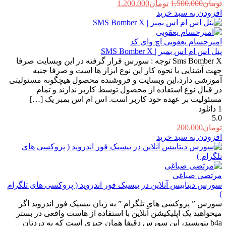
قیمت
قیمت
تومان
1.500.000
تومان
1.200.000
اصلی:
فعلی:
افزودن به سبد خرید
تومان1.500.000
تومان1.200.000.
بود.
امیرحسام یعقوبی
اچ وای کد
پنل اس ام اس بمبر | SMS Bomber X
Sms Bomber X توجه : سورس قرار گرفته در این وبسایت صرفا
جهت آشنایی با نحوه کار این نوع ابزار ها است و صرفا جنبه
آموزشی دارد،این وبسایت و فروشنده محصول هیچگونه مسئولیتی
در قبال نوع استفاده از محصول توسط کاربر ندارند و تمام
مسئولیت بر عهده خود کاربر است. اس ام اس بمبر یک […]
1
دانلود
5.0
تومان
200.000
افزودن به سبد خرید
مرتضی صباغی
سورس دیتابیس آنلاین در بیسیک فور اندروید ( پروکسی های تلگرام
)
سورس ” پروکسی های تلگرام ” به زبان بیسیک فور اندروید اگر
میخواهید یک اپلیکیشن آنلاین با استفاده از هاست واقعی در بستر
b4a بنویسید، این سورس دقیقا همان چیزی است که به دردتان