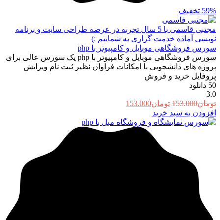
59%
تخفیف
مجتبی قاسمی
با 5 سال تجربه در عرصه طراحی سایت و برنامه
نویسی آماده خدمت گزاری به شماییم :)
سورس فروشگاهی موبایل و کامپیوتر با php
سورس فروشگاهی موبایل و کامپیوتر با php یک سورس عالی برای
پروژه های دانشجویی با امکانات فراوان نظیر ثبت نام ویرایش
پروفایل خرید و فروش
50
دانلود
3.0
قیمت
قیمت
تومان
153.000
تومان
153.000
اصلی:
فعلی:
افزودن به سبد خرید
تومان153.000
تومان153.000.
بود.