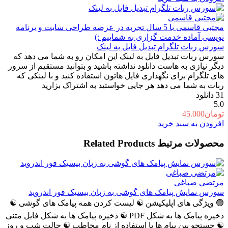
تومان274.000
تومان274.000.
بود.
مجتبی قاسمی
با 5 سال تجربه در عرصه طراحی سایت و برنامه
نویسی آماده خدمت گزاری به شماییم :)
سورس ربات تلگرام تبدیل فایل به لینک
سورس ربات تبدیل فایل به لینک این امکان رو به شما می دهد که
دیگر نیازی به هاست دانلود نداشته باشید و بتوانید مستقیم از سرور
های تلگرام برای نگهداری فایل هاتون استفاده کنید و با لینکی که
ربات به شما می دهد هر جایی خواستید به اشتراک بزارید
31
دانلود
5.0
تومان
45.000
افزودن به سبد خرید
محصولات مرتبط
Related Products
مرتضی صباغی
سورس نمایش پیامک های گوشی به زبان بیسیک فور اندروید
🟢 ویژگی های اپلیکیشن ☯️ لیست کردن همه پیامک های گوشی ☯️
ذخیره پیامک ها به شکل PDF ☯️ ذخیره پیامک ها به شکل فایل متنی
☯️ جستجو بین پیام ها با استفاده از نام مخاطب ☯️ حالت شب و روز