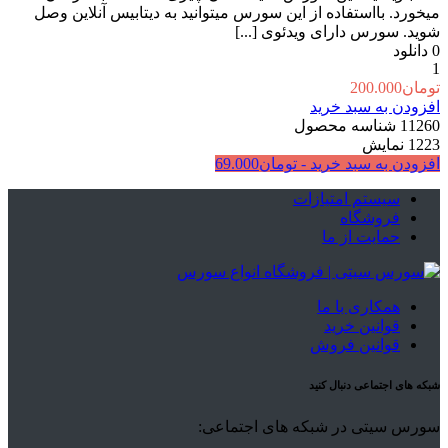
میخورد. بااستفاده از این سورس میتوانید به دیتابیس آنلاین وصل
شوید. سورس دارای ویدئوی [...]
0
دانلود
1
تومان
200.000
افزودن به سبد خرید
11260
شناسه محصول
1223
نمایش
افزودن به سبد خرید -
تومان
69.000
سیستم امتیازات
فروشگاه
حمایت از ما
همکاری با ما
قوانین خرید
قوانین فروش
شبکه های اجتماعی دنبال کنید
سورس سیتی در شبکه های اجتماعی: