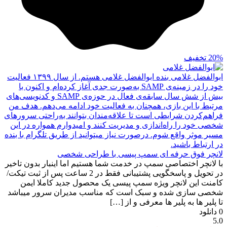
20%
تخفیف
ابوالفضل غلامی
بنده ابوالفضل غلامی هستم. از سال ۱۳۹۹ فعالیت
خود را در زمینه‌ی SAMP به‌صورت جدی آغاز کرده‌ام و اکنون با
بیش از شش سال سابقه‌ی فعال در حوزه‌ی SAMP و کدنویسی‌های
مرتبط با این بازی، همچنان به فعالیت خود ادامه می‌دهم. هدف من
فراهم‌کردن شرایطی است تا علاقه‌مندان بتوانند به‌راحتی سرورهای
شخصی خود را راه‌اندازی و مدیریت کنند و امیدوارم همواره در این
مسیر موثر واقع شوم. درصورت نیاز میتوانید از طریق تلگرام با بنده
در ارتباط باشید.
لانچر فوق حرفه ای سمپ پیسی با طراحی شخصی
با لانچر اختصاصی سمپ در خدمت شما هستیم اما اینبار بدون تاخیر
در تحویل و پاسخگویی پشتیبانی فقط در 2 ساعت پس از ثبت تیکت/
کامنت این لانچر ویژه سمپ پیسی یک محصول جدید کاملا ایمن
شخصی سازی شده و سبک است که مناسب مدیران سرور میباشد
تا پلیر ها به پلیر ها معرفی و از […]
0
دانلود
5.0