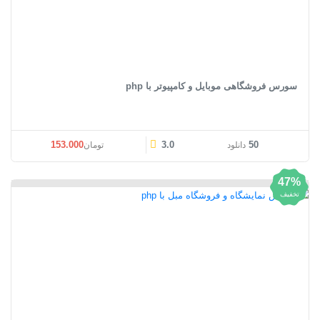
سورس فروشگاهی موبایل و کامپیوتر با php
قیمت اصلی: تومان153.000 بود.
قیمت فعلی: تومان0
153.000
3.0
50
دانلود
تومان
47%
تخفیف