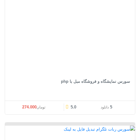
سورس نمایشگاه و فروشگاه مبل با php
قیمت اصلی: تومان274.000 بود.
قیمت فعلی: تومان0
274.000
5.0
5
دانلود
تومان