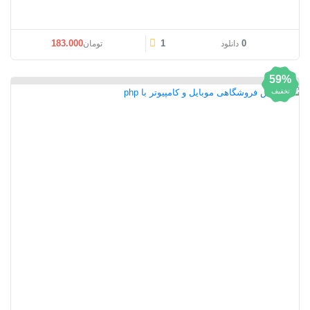
قیمت اصلی: تومان183.000 بود.
قیمت فعلی: تومان00
183.000
1
0
دانلود
تومان
59%
تخفیف