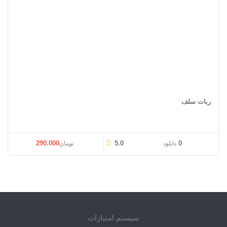
ربات سلف
قیمت اصلی: تومان530.000 بود.
قیمت فعلی: تومان0
290.000
5.0
0
دانلود
تومان
سیستم امتیازات