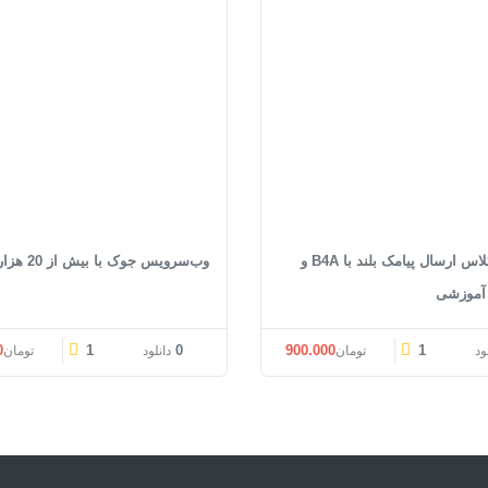
سورس کلاس ارسال پیامک بلند با B4A و
وب‌سرویس جوک با بیش از 20 هزار جوک
 آموزشی
قیمت اصلی: تومان1.200.000 بود.
قیمت فعلی: تومان900.000.
0
1
0
900.000
1
ود
تومان
دانلود
تومان