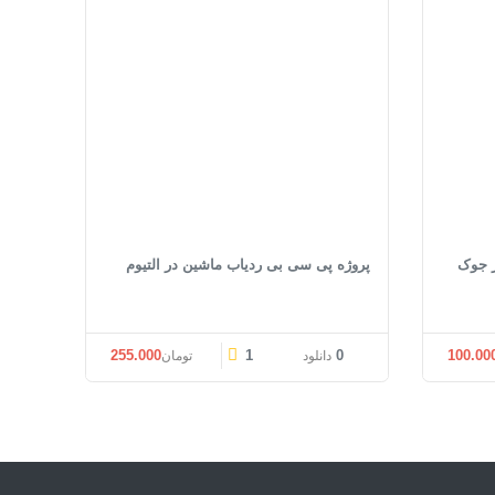
پروژه پی سی بی ردیاب ماشین در التیوم
قیمت اصلی: تومان300.000 بود.
قیمت فعلی: تومان255.000.
255.000
1
0
100.00
دانلود
تومان