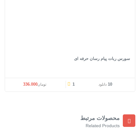
سورس ربات پیام رسان حرفه ای
قیمت اصلی: تومان336.000 بود.
قیمت فعلی: تومان00
336.000
1
10
دانلود
تومان
محصولات مرتبط
Related Products