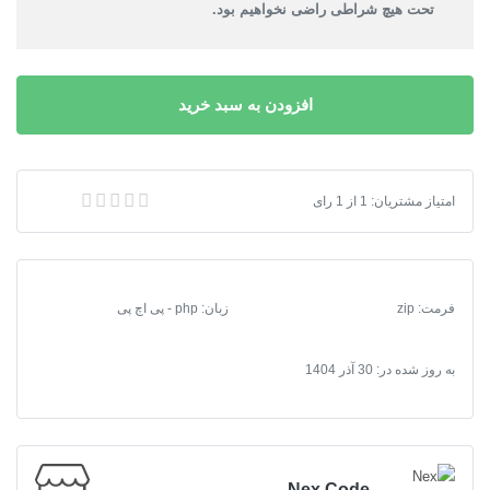
تحت هیچ شراطی راضی نخواهیم بود.
افزودن به سبد خرید
امتیاز مشتریان:
1
از
1
رای
وب‌سرویس جوک با بیش از 20 هزار جوک
فرمت
:
zip
زبان: php - پی اچ پی
به روز شده در:
30 آذر 1404
Nex Code ‌