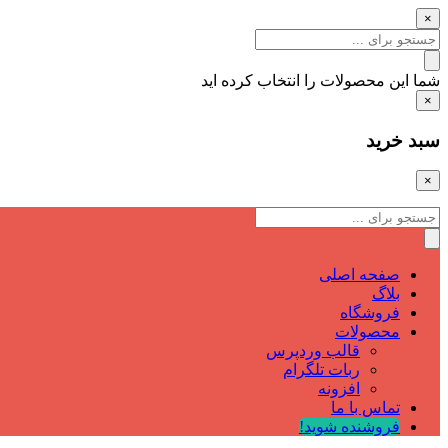
×
شما این محصولات را انتخاب کرده اید
×
سبد خرید
×
صفحه اصلی
بلاگ
فروشگاه
محصولات
قالب وردپرس
ربات تلگرام
افزونه
تماس با ما
فروشنده شوید!