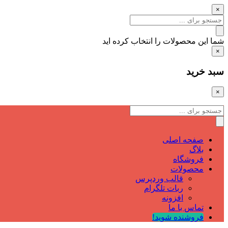
×
شما این محصولات را انتخاب کرده اید
×
سبد خرید
×
صفحه اصلی
بلاگ
فروشگاه
محصولات
قالب وردپرس
ربات تلگرام
افزونه
تماس با ما
فروشنده شوید!