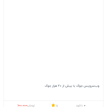
وب‌سرویس جوک با بیش از 20 هزار جوک
100.000
0
دانلود
تومان
1