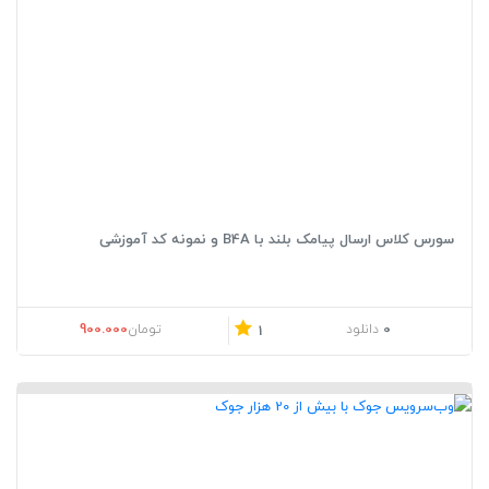
سورس کلاس ارسال پیامک بلند با B4A و نمونه کد آموزشی
قیمت اصلی: تومان1.200.000 بود.
قیمت فعلی: تومان0
900.000
0
دانلود
تومان
1