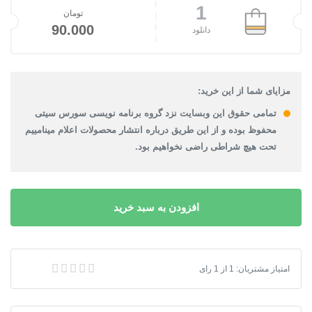
1
تومان
90.000
دانلود
مزایای شما از این خرید:
تمامی حقوق این وبسایت نزد گروه برنامه نویسی سورس سیتی
محفوظ بوده و از این طریق درباره انتشار محصولات اعلام مینامییم
تحت هیچ شراطی راضی نخواهیم بود.
افزودن به سبد خرید
سورس QR Code به زبان بیسیک فور اندروید ( B4A )
امتیاز مشتریان:
1
از
1
رای