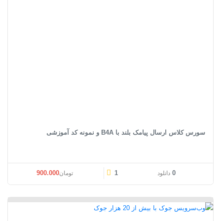
سورس کلاس ارسال پیامک بلند با B4A و نمونه کد آموزشی
قیمت اصلی: تومان1.200.000 بود.
قیمت فعلی: تومان00
900.000
1
0
دانلود
تومان