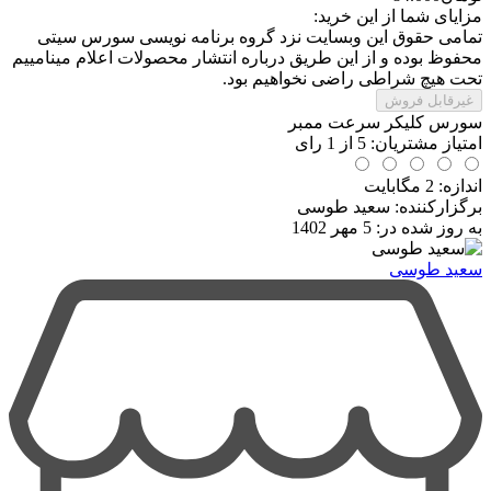
مزایای شما از این خرید:
تمامی حقوق این وبسایت نزد گروه برنامه نویسی سورس سیتی
محفوظ بوده و از این طریق درباره انتشار محصولات اعلام مینامییم
تحت هیچ شراطی راضی نخواهیم بود.
غیرقابل فروش
سورس کلیکر سرعت ممبر
امتیاز مشتریان:
5
از
1
رای
اندازه: 2 مگابایت
برگزارکننده: سعید طوسی
به روز شده در:
5 مهر 1402
سعید طوسی