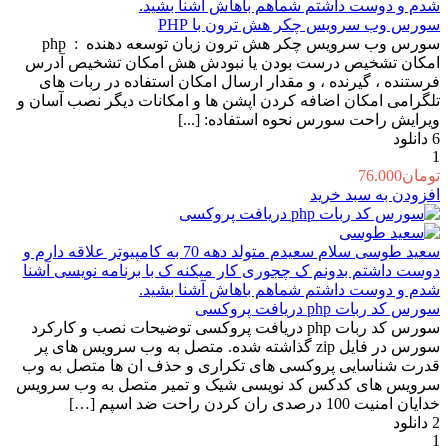
شدم و دوست داشتم شماهم باهاش آشنا بشید.
سورس وب سرویس چکر هش ترون با PHP
سورس وب سرویس چکر هش ترون زبان توسعه دهنده : php
امکان تشخیص درست بودن یا نبودش هش امکان تشخیص آدرس
فرستنده ، گیرنده ، و مقدار ارسال امکان استفاده در ربات های
تلگرامی امکان اضافه کردن اپشن ها و امکانات دیگر نصب آسان و
ویرایش راحت سورس نحوه استفاده: [...]
6
دانلود
1
تومان
76.000
افزودن به سبد خرید
سعید طوسی
سلام سعیدم متولد دهه 70 به کامپیوتر علاقه دارم و
دوست داشتم بدونم ک چجوری کار میکنه ک با برنامه نویسی آشنا
شدم و دوست داشتم شماهم باهاش آشنا بشید.
سورس کد ربات php دریافت پروکسی
سورس کد ربات php دریافت پروکسی توضیحات نصب و کارکرد
سورس در فایل zip گذاشته شده. متصل به وب سرویس های پر
قدرت شناسایی پروکسی های تکراری و حذف ان ها متصل به وب
سرویس های کدکس کد نویسی شیک و تمیر متصل به وب سرویس
خدایان امنیت 100 درصدی ران کردن راحت ضد اسپم […]
2
دانلود
1