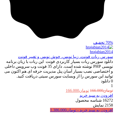
70%
تخفیف
hrajabian2014
سورس ربات فونت، زیبا نویس، خوش نویس و تغییر فونت
دانلود سورس ربات بسیار کاربردی فونت این ربات با زبان برنامه
نویسی PHP نوشته شده است. دارای 35 فونت وب سرویس داخلی
و اختصاصی نصب بسیار آسان پنل مدیریت حرفه ای هم اکنون می
توانید این سورس را از وبسایت سورس سیتی دریافت کنید.
0
دانلود
1
قیمت
قیمت
تومان
166.000
تومان
166.000
اصلی:
فعلی:
افزودن به سبد خرید
تومان166.000
تومان166.000.
16272
شناسه محصول
بود.
2158
نمایش
افزودن به سبد خرید -
تومان
1.386.000