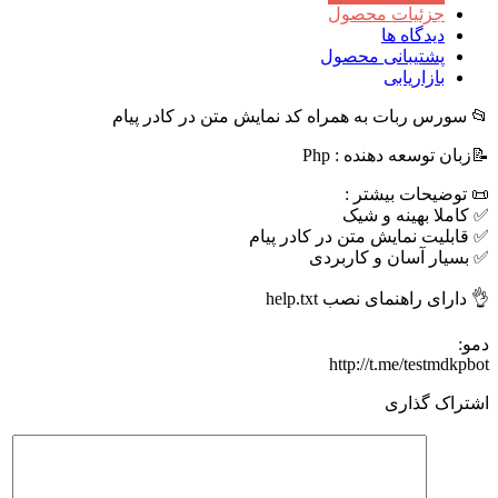
جزئیات محصول
دیدگاه ها
پشتیبانی محصول
بازاریابی
📂 سورس ربات به همراه کد نمایش متن در کادر پیام
📝زبان توسعه دهنده : Php
📜 توضیحات بیشتر :
✅ کاملا بهینه و شیک
✅ قابلیت نمایش متن در کادر پیام
✅ بسیار آسان و کاربردی
👌 دارای راهنمای نصب help.txt
دمو:
http://t.me/testmdkpbot
اشتراک گذاری