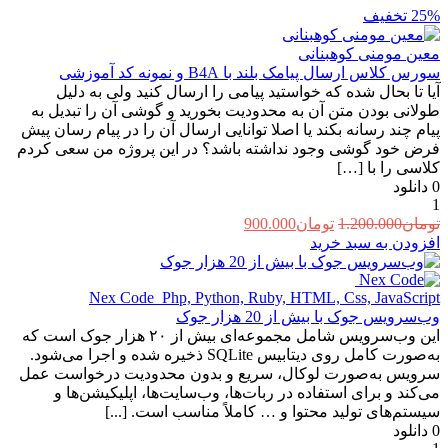
25%
تخفیف
معین مومنی کوهبنانی
سورس کلاس ارسال پیامک بلند با B4A و نمونه کد آموزشی
آیا تا بحال شده که خواستید پیامی را ارسال کنید ولی به دلیل
طولانی بودن متن آن به محدودیت بخورید و گوشی آن را تبدیل به
پیام چند رسانه بکند یا اصلا توانایی ارسال آن را در پیام رسان پیش
فرض خود گوشی وجود نداشته باشد؟ در این پروژه من سعی کردم
کلاسی را با […]
0
دانلود
1
قیمت
قیمت
تومان
1.200.000
تومان
900.000
اصلی:
فعلی:
افزودن به سبد خرید
تومان1.200.000
تومان900.000.
بود.
Nex Code ‌
Php, Python, Ruby, HTML, Css, JavaScript
وب‌سرویس جوک با بیش از 20 هزار جوک
این وب‌سرویس شامل مجموعه‌ای بیش از ۲۰ هزار جوک است که
به‌صورت کامل روی دیتابیس SQLite ذخیره شده و اجرا می‌شود.
سرویس به‌صورت لوکال، سریع و بدون محدودیت درخواست عمل
می‌کند و برای استفاده در ربات‌ها، وب‌سایت‌ها، اپلیکیشن‌ها و
سیستم‌های تولید محتوا و … کاملاً مناسب است. [...]
0
دانلود