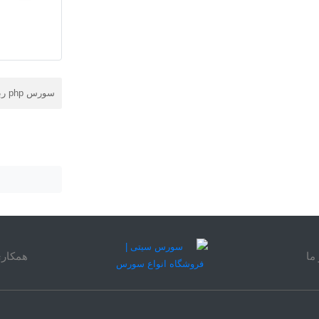
سورس php ربات تلگرام
ما
همکاری