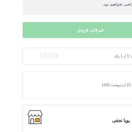
ضی نخواهیم بود.
غیرقابل فروش
:
5
از
1
رای
 ارز (نرخ گو)
15 اردیبهشت 1400
پویا نجفی