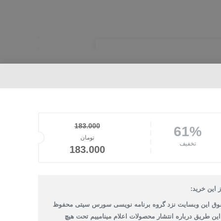
183.000
61%
قیمت اصلی: تومان183.000 بود.
تومان
تخفیف
قیمت فعلی: تومان83.000
183.000
 این خرید:
وق این وبسایت نزد گروه برنامه نویسی سورس سیتی محفوظ
 این طریق درباره انتشار محصولات اعلام مینامییم تحت هیچ