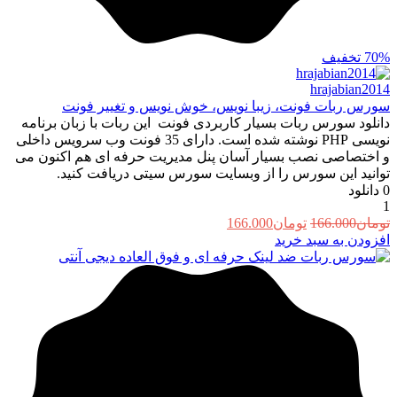
70%
تخفیف
hrajabian2014
سورس ربات فونت، زیبا نویس، خوش نویس و تغییر فونت
دانلود سورس ربات بسیار کاربردی فونت این ربات با زبان برنامه
نویسی PHP نوشته شده است. دارای 35 فونت وب سرویس داخلی
و اختصاصی نصب بسیار آسان پنل مدیریت حرفه ای هم اکنون می
توانید این سورس را از وبسایت سورس سیتی دریافت کنید.
0
دانلود
1
قیمت
قیمت
تومان
166.000
تومان
166.000
اصلی:
فعلی:
افزودن به سبد خرید
تومان166.000
تومان166.000.
بود.