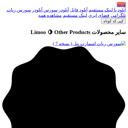
ورود
آپلود با لینک مستقیم
آپلود فایل
آپلودر
سورس آپلودر
سورس ربات
تلگرامی
فضای ابری
لینک مستقیم
مشاهده همه
کپی کد کوتاه
سایر محصولات Limoo 🍋
Other Products