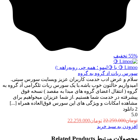
55%
تخفیف
Limoo 🍋
با 🍋لیمو ؛ همه چی رو‌به‌راهه :)
سورس ربات اد گروه به گروه
سلام و عرض ادب خدمت کاربران عزیز وبسایت سورس سیتی.
امیدواریم حالتون خوب باشه.با یک سورس ربات تلگرامی اَد گروه به
گروه ( انتقال اعضای گروه های مبدا به مقصد ) نسخه فوق
پیشرفته در خدمت شما هستیم .از شما عزیزان میخواهیم برای
مشاهده امکانات و ویژگی های این سورس فوق‌العاده همراه [...]
2
دانلود
5.0
قیمت
قیمت
تومان
22.259.000
تومان
22.259.000
اصلی:
فعلی:
افزودن به سبد خرید
تومان22.259.000
تومان22.259.000.
محصولات مرتبط
Related Products
بود.