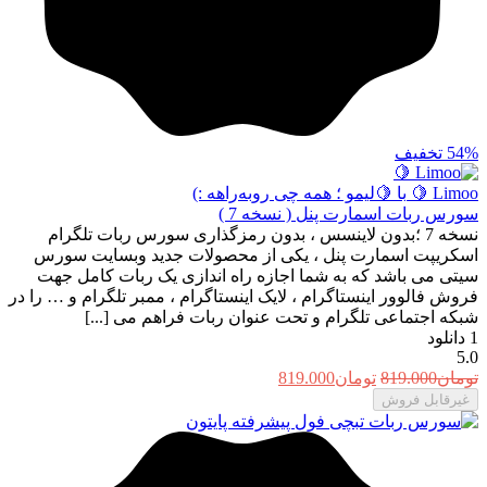
54%
تخفیف
Limoo 🍋
با 🍋لیمو ؛ همه چی رو‌به‌راهه :)
سورس ربات اسمارت پنل ( نسخه 7 )
نسخه 7 ؛بدون لاینسس ، بدون رمزگذاری سورس ربات تلگرام
اسکریپت اسمارت پنل ، یکی از محصولات جدید وبسایت سورس
سیتی می باشد که به شما اجازه راه اندازی یک ربات کامل جهت
فروش فالوور اینستاگرام ، لایک اینستاگرام ، ممبر تلگرام و … را در
شبکه اجتماعی تلگرام و تحت عنوان ربات فراهم می [...]
1
دانلود
5.0
قیمت
قیمت
تومان
819.000
تومان
819.000
اصلی:
فعلی:
غیرقابل فروش
تومان819.000
تومان819.000.
بود.