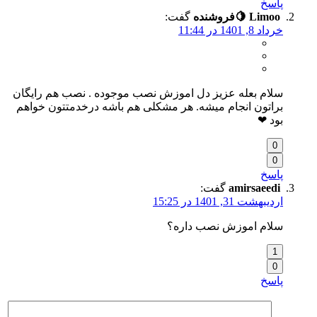
پاسخ
Limoo 🍋
فروشنده
گفت:
خرداد 8, 1401 در 11:44
سلام بعله عزیز دل اموزش نصب موجوده . نصب هم رایگان
براتون انجام میشه. هر مشکلی هم باشه درخدمتتون خواهم
بود ❤
0
0
پاسخ
amirsaeedi
گفت:
اردیبهشت 31, 1401 در 15:25
سلام اموزش نصب داره؟
1
0
پاسخ