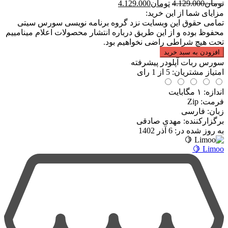
قیمت
قیمت
تومان
4.129.000
تومان
4.129.000
اصلی:
فعلی:
مزایای شما از این خرید:
تومان4.129.000
تومان4.129.000.
تمامی حقوق این وبسایت نزد گروه برنامه نویسی سورس سیتی
بود.
محفوظ بوده و از این طریق درباره انتشار محصولات اعلام مینامییم
تحت هیچ شراطی راضی نخواهیم بود.
افزودن به سبد خرید
سورس ربات آپلودر پیشرفته
امتیاز مشتریان:
5
از
1
رای
اندازه: ۱ مگابایت
فرمت
:
Zip
زبان: فارسی
برگزارکننده: مهدی صادقی
به روز شده در:
6 آذر 1402
Limoo 🍋