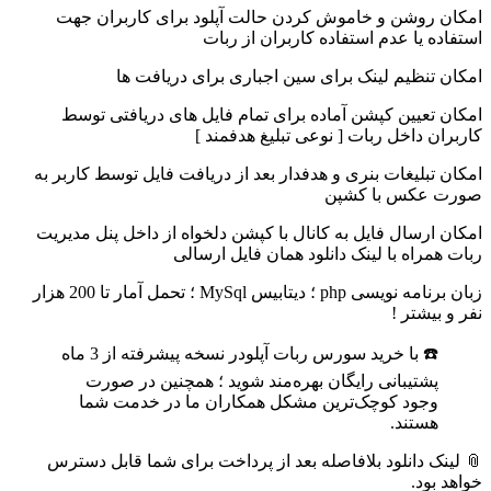
امکان روشن و خاموش کردن حالت آپلود برای کاربران جهت
استفاده یا عدم استفاده کاربران از ربات
امکان تنظیم لینک برای سین اجباری برای دریافت ها
امکان تعیین کپشن آماده برای تمام فایل های دریافتی توسط
کاربران داخل ربات [ نوعی تبلیغ هدفمند ]
امکان تبلیغات بنری و هدفدار بعد از دریافت فایل توسط کاربر به
صورت عکس با کشپن
امکان ارسال فایل به کانال با کپشن دلخواه از داخل پنل مدیریت
ربات همراه با لینک دانلود همان فایل ارسالی
زبان برنامه نویسی php ؛ دیتابیس MySql ؛ تحمل آمار تا 200 هزار
نفر و بیشتر !
☎️ با خرید سورس ربات آپلودر نسخه پیشرفته از 3 ماه
پشتیبانی رایگان بهره‌مند شوید ؛ همچنین در صورت
وجود کوچک‌ترین مشکل همکاران ما در خدمت شما
هستند.
📎 لینک دانلود بلافاصله بعد از پرداخت برای شما قابل دسترس
خواهد بود.