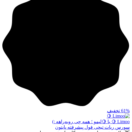
61%
تخفیف
Limoo 🍋
با 🍋لیمو ؛ همه چی رو‌به‌راهه :)
سورس ربات تبچی فول پیشرفته پایتون