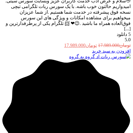
👋سلام و عرض ادب خدمت کاربران عزیز وبسایت سورس سیتی.
امیدواریم حالتون خوب باشه. با یک سورس ربات تلگرامی تبچی
نسخه فوق پیشرفته در خدمت شما هستیم .از شما عزیزان
میخواهیم برای مشاهده امکانات و ویژگی های این سورس
فوق‌العاده همراه ما باشید .😉❤ 📨 تلگرام یکی از پرطرفدارترین و
[...]
5
دانلود
5.0
قیمت
قیمت
تومان
17.989.000
تومان
17.989.000
اصلی:
فعلی:
افزودن به سبد خرید
تومان17.989.000
تومان17.989.000.
بود.