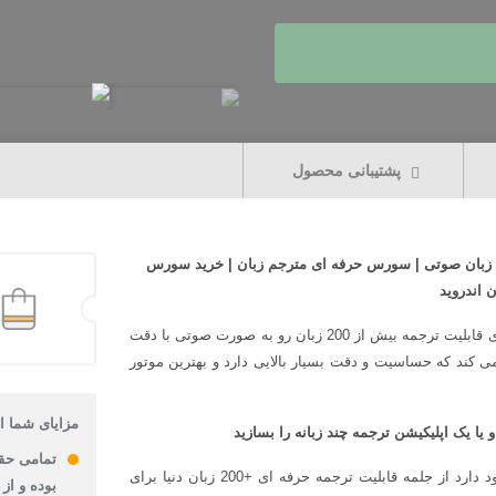
پشتیبانی محصول
 زبان صوتی | سورس حرفه ای مترجم زبان | خرید سورس
 اندروید
همانطور که از نام این سورس حرفه ای پیداست این سورس حرفه ای قابلیت ترجمه بیش از 200 زبان رو به صورت صوتی با دقت
ی موتور Speech خود گوگل استفاده می کند که حساسیت و دقت بسیار بالایی دارد و بهترین موتور
مزایای شما از
 یا یک اپلیکیشن ترجمه چند زبانه را بسازید
تمامی حق
قابلیت های فراوانی در این پروژه که برای اندروید استدیو است وجود دارد از جلمه قابلیت ترجمه حرفه ای +200 زبان دنیا برای
بوده و از