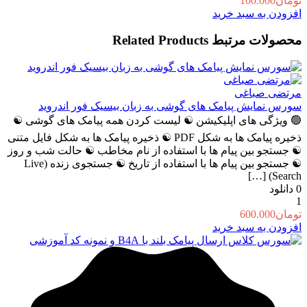
تومان
100.000
افزودن به سبد خرید
محصولات مرتبط
Related Products
مرتضی صباغی
سورس نمایش پیامک های گوشی به زبان بیسیک فور اندروید
🟢 ویژگی های اپلیکیشن ☯️ لیست کردن همه پیامک های گوشی ☯️
ذخیره پیامک ها به شکل PDF ☯️ ذخیره پیامک ها به شکل فایل متنی
☯️ جستجو بین پیام ها با استفاده از نام مخاطب ☯️ حالت شب و روز
☯️ جستجو بین پیام ها با استفاده از تاریخ ☯️ جستجوی زنده (Live
Search) […]
0
دانلود
1
تومان
600.000
افزودن به سبد خرید