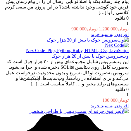
پیام چند رسانه بکند یا اصلا توانایی ارسال آن را در پیام رسان پیش
فرض خود گوشی وجود نداشته باشد؟ در این پروژه من سعی کردم
کلاسی را با […]
0
دانلود
1
قیمت
قیمت
تومان
1.200.000
تومان
900.000
اصلی:
فعلی:
افزودن به سبد خرید
تومان1.200.000
تومان900.000.
بود.
Nex Code ‌
Php, Python, Ruby, HTML, Css, JavaScript
وب‌سرویس جوک با بیش از 20 هزار جوک
این وب‌سرویس شامل مجموعه‌ای بیش از ۲۰ هزار جوک است که
به‌صورت کامل روی دیتابیس SQLite ذخیره شده و اجرا می‌شود.
سرویس به‌صورت لوکال، سریع و بدون محدودیت درخواست عمل
می‌کند و برای استفاده در ربات‌ها، وب‌سایت‌ها، اپلیکیشن‌ها و
سیستم‌های تولید محتوا و … کاملاً مناسب است. [...]
0
دانلود
1
تومان
100.000
افزودن به سبد خرید