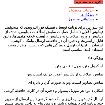
افزودن به سبد خرید
جزئیات محصول
دیدگاه ها
پشتیبانی محصول
این سورس برای
برنامه نویسان بیسیک فور اندرویدی
که میخواهند
دیتابیس آفلاین
( شامل عملیات نمایش اطلاعات دیتابیس، حذف از
دیتابیس و ورود اطلاعات به دیتابیس )،
لیست علاقه مندی ها
،
دانلود
فایل از اینترنت
و ذخیره آن در حافظه،
ارسال پیامک
با گوشی،
استفاده از
تبلیغات تپسل
و ویژگی هایی که در پایین مطرح میشه،
استفاده کنند، مناسب است.
ویژگی ها:
اسکرول متن، بدون ناقصی متن
نمایش اطلاعات از دیتابیس آفلاین در یک لیست ویو
نمایش تصاویر لیست ویو به صورت گرد و دایره ای
امکان دانلود هر موزیک پیشواز و ذخیره آن در کارت حافظه گوشی
ارسال کدپیشواز از طریق پیامک خود گوشی ( این ارسال از طریق
خود برنامه انجام نمیشه و شماره و متن پیام به داخل محیط مسیج