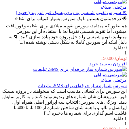
مرتضی صباغی
📅 سورس تقویم شمسی به زبان بیسیک فور اندروید ( جدید )
🌟 درخدمتتون هستیم با یک سورس بسیار کمیاب برای b4a ⭐
همانطور که میدانید، سورس تقویم میلادی برای b4a به وفور یافت
میشود، اما تقویم شمسی تقریبا نه! با استفاده از این سورس
میتوانید تقویم شمسی را داخل پروژه خود پیاده سازی کنید. 🌀 به
دلیل اینکه این سورس کاملا به شکل دستی نوشته شده [...]
0
دانلود
1
تومان
150.000
افزودن به سبد خرید
مرتضی صباغی
سورس شماره‌ ساز حرفه‌ای برای SMS، تبلیغات
این سورس برای کسانی مناسب است که میخواهند در پروژه بیسیک
فور اندرویدشان شان شماره های رندوم تولید کنند و به کاربر نمایش
دهند. ویژگی های سورس: انتخاب سه اپراتور اصلی همراه اول،
ایرانسل و تالیا و یا همه شان ساختن شماره از 100 تا، تا 400 تا
قابلیت اسم گذاری برای شماره ها ذخیره [...]
1
دانلود
1