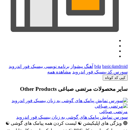
basic4android
b4a
آهنگ پیشواز
برنامه نویسی بیسیک فور اندروید
سورس کد بیسیک فور اندروید
مشاهده همه
کپی کد کوتاه
سایر محصولات مرتضی صباغی
Other Products
مرتضی صباغی
سورس نمایش پیامک های گوشی به زبان بیسیک فور اندروید
🟢 ویژگی های اپلیکیشن ☯️ لیست کردن همه پیامک های گوشی ☯️