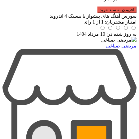
افزودن به سبد خرید
سورس آهنگ های پیشواز با بیسیک 4 اندروید
امتیاز مشتریان:
1
از
1
رای
به روز شده در:
10 مرداد 1404
مرتضی صباغی