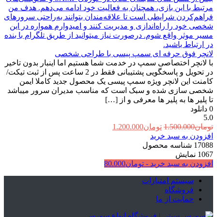
مرتبط با این بازی، همچنان به فعالیت خود ادامه می‌دهم. هدف من
فراهم‌کردن شرایطی است تا علاقه‌مندان بتوانند به‌راحتی سرورهای
شخصی خود را راه‌اندازی و مدیریت کنند و امیدوارم همواره در این
مسیر موثر واقع شوم. درصورت نیاز میتوانید از طریق تلگرام با بنده
در ارتباط باشید.
لانچر فوق حرفه ای سمپ پیسی با طراحی شخصی
با لانچر اختصاصی سمپ در خدمت شما هستیم اما اینبار بدون تاخیر
در تحویل و پاسخگویی پشتیبانی فقط در 2 ساعت پس از ثبت تیکت/
کامنت این لانچر ویژه سمپ پیسی یک محصول جدید کاملا ایمن
شخصی سازی شده و سبک است که مناسب مدیران سرور میباشد
تا پلیر ها به پلیر ها معرفی و از […]
0
دانلود
5.0
قیمت
قیمت
تومان
1.500.000
تومان
1.200.000
اصلی:
فعلی:
افزودن به سبد خرید
تومان1.500.000
تومان1.200.000.
17088
شناسه محصول
بود.
1067
نمایش
افزودن به سبد خرید -
تومان
80.000
سیستم امتیازات
فروشگاه
حمایت از ما