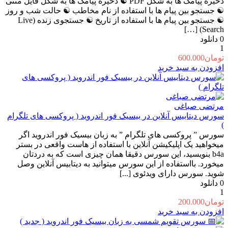
ذخیره پیامک ها به شکل PDF ☯️ ذخیره پیامک ها به شکل فایل متنی
☯️ جستجو بین پیام ها با استفاده از نام مخاطب ☯️ حالت شب و روز
☯️ جستجو بین پیام ها با استفاده از تاریخ ☯️ جستجوی زنده (Live
Search) […]
0
دانلود
1
تومان
600.000
افزودن به سبد خرید
مرتضی صباغی
سورس دیتابیس آنلاین در بیسیک فور اندروید ( پروکسی های تلگرام
)
سورس ” پروکسی های تلگرام ” به زبان بیسیک فور اندروید اگر
میخواهید یک اپلیکیشن آنلاین با استفاده از هاست واقعی در بستر
b4a بنویسید، این سورس دقیقا همان چیزی است که به دردتان
میخورد. بااستفاده از این سورس میتوانید به دیتابیس آنلاین وصل
شوید. سورس دارای ویدئوی [...]
0
دانلود
1
تومان
200.000
افزودن به سبد خرید