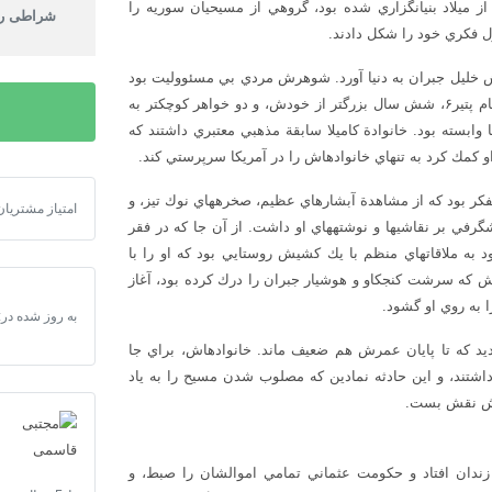
ماروني كه در دورة اشتقاق در كليساي بيزانسي در قرن پنجم پس از ميلاد بنيان‎گزاري شده بود، گروهي از مسيحيان سوريه را
شراطی را
 از شوهر سومش خليل جبران به دنيا آورد. شوهرش مردي بي مسئووليت بود
و خانواده را به ورطة فقر كشاند. جبران به خليل يك برادر نانتي به نام پتير۶، شش سال بزرگتر از خودش، و دو خواهر كوچكتر به
‎هاي ماريانا۷ و سلطانه۸داشت كه در تمام عمرش به شدت به آن‎ها وابسته بود. خانوادة كاميلا سابقة مذهبي معتبري داشتند كه
انواده‎اش را در آمريكا سرپرستي كند.
جبران كه در ناحية سرسبز «البشري» رشد مي‎كرد، كودكي منزول و متفكر بود كه از مشاهدة آبشارهاي عظيم، صخره‎هاي نوك تيز، و
امتیاز مشتریان
دانلود مقاله 
سرودهاي فراوان پيرامونش لذت مي‎برد و اين زيبايي تأثير نمادين و شگرفي بر نقاشي‎ها و نوشته‎هاي او داشت. از آن جا كه در فقر
بزرگ مي‎شد، از تحصيلات رسمي بي بهره ماند، و آموزش‎هايش محدود به ملاقا‎ت‎هاي منظم با يك كشيش روستايي بود كه او را با
و عربي آشنا كرد. كشيش كه سرشت كنجكاو و هوشيار جبران را درك كرده بود، آغاز
ا به روي او گشود.
به روز شده در:
در ده سالگي، جبران از صخره‎اي سقوط كرد و شانة چپش آسيب ديد كه تا پايان عمرش هم ضعيف ماند. خانواده‎اش، براي جا
ه نگه داشتند، و اين حادثه نمادين كه مصلوب شدن مسيح را به ياد
جبران هشت ساله بود كه پدرش به علت عدم پرداخت ماليات به زندان افتاد و حكومت عثماني تمامي اموال‎شان را صبط، و