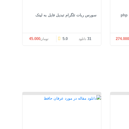
سورس ربات تلگرام تبدیل فایل به لینک
ی: تومان274.000 بود.
قیمت فعلی: تومان274.000.
45.000
5.0
31
274.00
دانلود
تومان