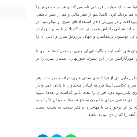
خرید مقاله س
 پيتر توانست يك خواربار فروشي تاسيس كند و هر دو خواهرش را
ه هم نزديك كرد. كاميلا هم از نظر مالي و هم از نظر عاطفي
دانلود مقاله اد
فرزندانش را حمايت مي‎كرد. به ويژه به پسر درون گراي خود جبران مي‎پرداخت و در پرورش دادن استعدادهاي هنري او مي‎كوشيد. در
اين دوران سخت، گوشه‎گيري جبران از زندگي اجتماعي افزايش يافت و انديشناكي ذاتي‎اش عميق تر شد كاميلا در غلبه بر انزوايش
دانلود مقاله ف
به او كمك مي‎كرد. استقلال مادر به جبران اجازه مي‎داد با زندگي اجتماعي بوستون درهم‎آميزد و جهان پر رونق هنري و ادبي آن را
كنجكاوي جبران او را به سوي جنبة فرهنگي بوستون سوق داد و به جهان غني تأثر، اپرا و نگارخانه‎هاي هنري بوستون كشانيد. وي با
طرح‎هاي هنري‎اش، توجه آموزگارانش را در مدرسة دولتي جلب كرد و آموزگارانش براي اين پسرك سوريه‎اي، آينده‎اي هنري را بر
تاريخ، به خاطر رهايي دي از قرادادهاي سنتي هنري، توانست در جادة هنر
بران را با اساطير يونان، ادبيات جهان، نوشته‎هاي معاصر و عكاسي آشنا كرد كه لبناني كنجكاو را تا پايان عمر وادار
ري نامرسوم دي، جبران را تحت تأثير گذاشت و بعدها شيوة
د. دي تلاشي برراي بالابردن سطح تحصيلات جبران نكرد و به
 در اثر برخورد بد با مهاجران و فقر شديد، به شدت آسيب
 از دي مي‎ديد، بلعيد.