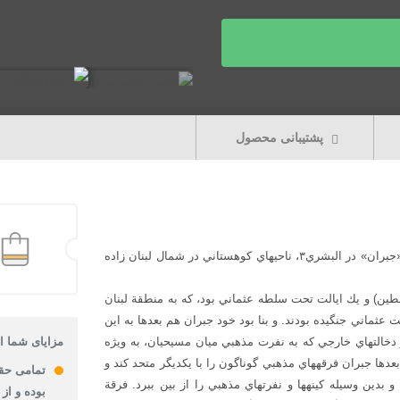
پشتیبانی محصول
جبران خليل جبران۲ در ششم ژانويه سال ۱۸۸۳، در خانوادة ماروني «جبران» در البشري۳، ناحيه‎اي كوهستاني در شمال لبنان زاده
طين) و يك ايالت تحت سلطه عثماني بود، كه به منطقة لبنان
 سال‎ها براي استقلال از حكومت عثماني جنگيده بودند. و بنا بود خود جبران هم بعدها به اين
جنبش بپيوندد و يكي از اعضاي فعال آن شود. منطقة لبنان، به خاطر دخالت‎هاي خارجي كه به نفرت مذهبي ميان مسيحيان، به ويژه
مزایای شما از
فرقة ماروني و مسلمانان دامن مي‎زد، منطقه‎اي پردردسر بود. بنا بود بعدها جبران فرقه‎هاي مذهبي گوناگون را با يكديگر متحد كند و
تمامی حق
بدين وسيله كينه‎ها و نفرت‎هاي مذهبي گوناگون را با يكديگر متحد كند و بدين وسيله كينه‎ها و نفرت‎هاي مذهبي را از بين ببرد. فرقة
بوده و از