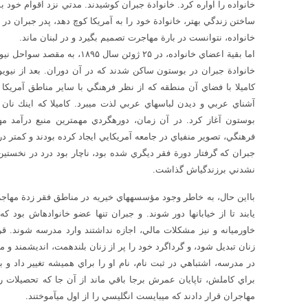
خانواده را آواره كرد. خانوادة جبران كوشيدند. مدتي نزد اقوام خود ب
خانواده، نتوانست در بارة مهاجرت تصميم بگيرد و در لبنان ماند.
اما بقية اعضاي خانواده، در ۲۵ ژوئن سال ۱۸۹۵، به مقصد سواحل نيويورك در آمريكا، سوار بر كشتي شدند.
بوستون آغاز كرد. در آن زمان
فرهنگي، تصوير منفي‎اي در جامعه آمريكايي ايجاد كرده بودند و كمتر در مشاغل بهتر پذيرفته مي‎شدند.
نشدني برزندگي‎اش گذاشت.
خاورميانه و نيز مشكلات مالي، اجازه نداشتند وارد مدرسه شوند. قر
زنان تبديل شود، و گرداگرد خود را پر از زنان بلندهمت، انديشمند و 
مهاجران قرار دادند كه مي‎بايست انگليسي را از اول مي‎آموختند.