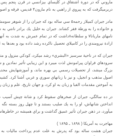
دربرمي‎گرفت كه به پيروي از راهبي به نام مارون۴ قديس، فرقه و اصول فكري خود را شكل دادند.
مادر جبران كميلاز رحمه۵ سي ساله بود كه جبران را
نام
ارادة نيرومندي را در كاميلاي تحصيل ناكرده رشد داده بود و بعدها به او كمك كرد به تنهاي خ
اصول مذهب و انجيل، و نيز با زبان‎هاي سوري 
به آموختن مقدمات الفبا و زبان به او كرد، و جهان تاريخ، علم و زبان ر
انداختن شانه‎اش، او را به يك صليب بستند و تا چهل روز بست
مي‎آورد، در ذهن جبران تأثير عميق گذاشت و براي هميشه در خاطره‎اش نقش بست.
مهاجرت به آمريكا ( ۱۸۹۸ ـ ۱۸۹۵ )