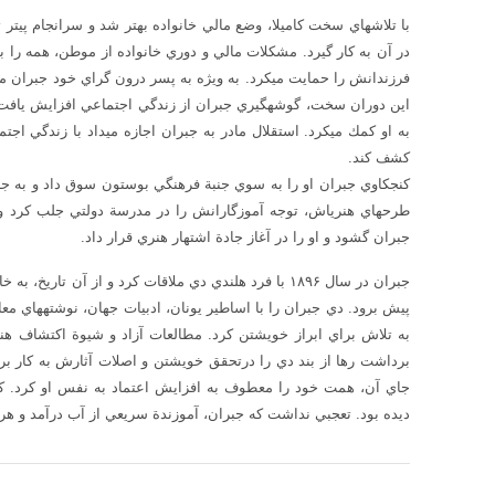
با تلاش‎هاي سخت كاميلا، وضع مالي خانواده بهتر شد و سرانجام
در آن به كار گيرد. مشكلات مالي و دوري خانواده از موطن، همه را ب
كشف كند.
جبران گشود و او را در آغاز جادة اشتهار هنري قرار داد.
جبران در سال ۱۸۹۶ با فرد هلندي دي ملاقات كرد و از آن 
پيش برود. دي ج
به تلاش براي ابراز خويشتن كرد. مطالعات آزاد و شيوة اكتشاف هن
برداشت رها از بند دي را درتحقق خويشتن و اصلات آثارش به كار بر
جاي آن، همت خود را معطوف به افزايش اعتماد به نفس او كرد. كه
ديده بود. تعجبي نداشت كه جبران، آموزندة سريعي از آب درآمد و هر آنچه را كه