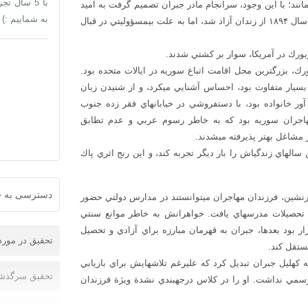
با 5 سال 
مانند؛ با اين وجود، سرانجام مادر جبران تصميم گرفت به اميد
به شماییم :)
ساختن زندگي بهتر، خانوادة خود را به آمريكا كوچ دهد، پدر جبران در سال ۱۸۹۴ از زندان آزاد شد، اما به علت بي‎مسؤوليتي در قبال
خانوادة جبران در بوستون ساكن شدند كه در آن دوران. بعد از نيويورك، بزرگ‎ترين محل اقامت اتباع سوريه در ايالات متحده بود.
كاميلا با فضاي آن منطقه كه از نظر فرهنگي با ساير مناطق آمريكا بسيار متفاوت بود، احساس آشنايي مي‎كرد، و از شنيدن زبان
آشناي عربي و ديدن لباس‎هاي عربي لذت مي‎برد. كاميلا كه اينك نان آور خانواده بود، با دست‎فروشي در خيابان‎هاي فقر زده جنوب
، دوره‎گردي مهم‎ترين منبع درآمد مهاجران سوريه بود كه به خاطر رسوم عربي و عدم تطابق
جبران كه گرفتار دورة فقر ديگري شده بود، ناچار بود درد در نخستين سال‎هاي زندگي‎اش را بار ديگر تجربه كند، و اين رنج اثري پاك
دسترسی به ف
بااين حال، به خاطر وجود مؤسسه‎هاي خيريه در مناطق فقر زدة مهاجرنشين، فرزندان مهاجران مي‎توانستند در مدارس دولتي حضور
يابند تا از خيابان‎ها دور شوند. و جبران تنها عضو خانواده‎اش بود كه تحصيلات مدرسه‎اي يافت. خواهرانش به خاطر موانع سنتي
ار بود بعدها، جبران به قهرمان مبارزه براي آزادي و تحصيل
تحقیق در مور
مستقل كند.
در مدرسه، اشتباهي در ثبت نام، نام او را براي هميشه تغيير داد و به كهليل جبران تبديل كرد كه عليرغم تلاش‎هايش براي بازيابي
تحقیق سرگذشت
براي كاملش، تاپايان عمرش برجا باقي ماند از آن جا كه تحصيلات رسمي نداشت. او را در كلاس درجه‎بندي نشدة ويژة فرزندان