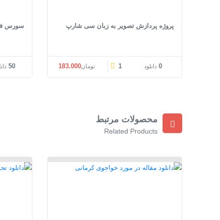
پروژه پردازش تصویر به زبان سی شارپ
سورس فروش
قیمت اصلی: تومان183.000 بود.
قیمت فعلی: تومان183.000.
50
183.000
1
0
دانلود
تومان
دان
محصولات مرتبط
Related Products