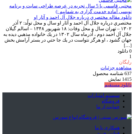
مجتبی قاسمی
با 5 سال تجربه در عرصه طراحی سایت و برنامه
نویسی آماده خدمت گزاری به شماییم :)
دانلود مقاله مختصري درباره جلال آل احمد و آثار او
مختصري درباره جلال آل احمد و آثار او سال و محل تولّد: ۲ آذر
۱۳۰۲ – تهران سال و محل وفات: ۱۸ شهريور ۱۳۴۸ – اسالم گيلان
جلال آل احمد دوم ، آذرماه سال ۱۳۰۲ در يك خانواده مذهبي ديده به
جهان گشود ، او هرگز نتواست در يك جا حتي در بستر آرامش بخش
[…]
0
دانلود
1
رایگان
مشاهده جزئیات
637
شناسه محصول
1415
نمایش
دانلود مستقیم
سیستم امتیازات
فروشگاه
حمایت از ما
همکاری با ما
قوانین خرید