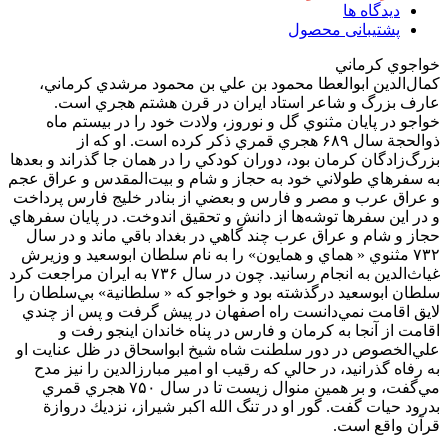
دیدگاه ها
پشتیبانی محصول
خواجوي كرماني
كمال‌الدين ابوالعطا محمود بن علي بن محمود مرشدي كرماني،
عارف بزرگ و شاعر استاد ايران در قرن هشتم هجري است.
خواجو در پايان مثنوي گل و نوروز، ولادت خود را در بيستم ماه
ذوالحجة سال ۶۸۹ هجري قمري ذكر كرده است. او كه از
بزرگ‌زادگان كرمان بود، دوران كودكي را در همان جا گذراند و بعدها
به سفرهاي طولاني خود به حجاز و شام و بيت‌المقدس و عراق عجم
و عراق عرب و مصر و فارس و بعضي از بنادر خليج فارس پرداخت
و در اين سفرها توشه‌ها از دانش و تحقيق اندوخت. در پايان سفرهاي
حجاز و شام و عراق عرب چند گاهي در بغداد باقي ماند و در سال
۷۳۲ مثنوي « هماي و همايون» را به نام سلطان ابوسعيد و وزيرش
غياث‌الدين به انجام رسانيد. چون در سال ۷۳۶ به ايران مراجعت كرد
سلطان ابوسعيد درگذشته بود و خواجو كه « سلطانية» بي‌سلطان را
لايق اقامت نمي‌دانست راه اصفهان در پيش گرفت و پس از چندي
اقامت از آنجا به كرمان و فارس در پناه خاندان اينجو رفت و
علي‌الخصوص در دور سلطنت شاه شيخ ابواسحاق در ظل عنايت او
به رفاه گذرانيد، در حالي كه رقيب او امير مبارزالدين را نيز مدح
مي‌گفت، و بر همين منوال زيست تا در سال ۷۵۰ هجري قمري
بدرود حيات گفت. گور او در تنگ الله اكبر شيراز، نزديك دروازة
قرآن واقع است.