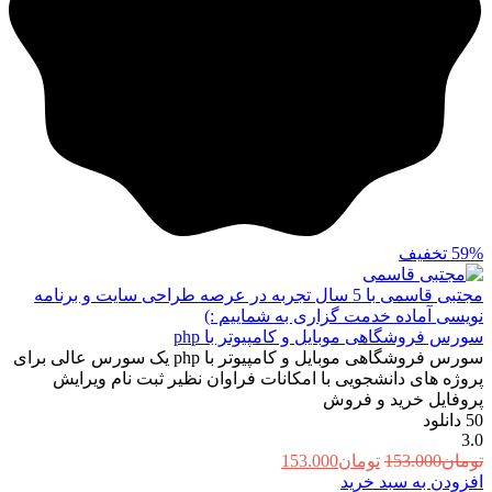
59%
تخفیف
مجتبی قاسمی
با 5 سال تجربه در عرصه طراحی سایت و برنامه
نویسی آماده خدمت گزاری به شماییم :)
سورس فروشگاهی موبایل و کامپیوتر با php
سورس فروشگاهی موبایل و کامپیوتر با php یک سورس عالی برای
پروژه های دانشجویی با امکانات فراوان نظیر ثبت نام ویرایش
پروفایل خرید و فروش
50
دانلود
3.0
قیمت
قیمت
تومان
153.000
تومان
153.000
اصلی:
فعلی:
افزودن به سبد خرید