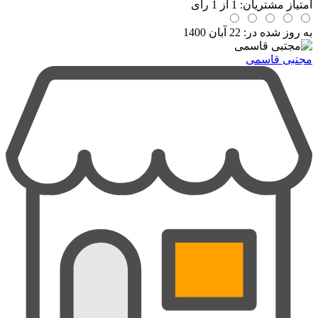
امتیاز مشتریان:
1
از
1
رای
به روز شده در:
22 آبان 1400
مجتبی قاسمی