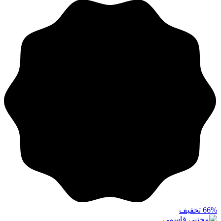
66%
تخفیف