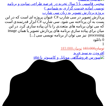
مجتبی قاسمی
با 5 سال تجربه در عرصه طراحی سایت و برنامه
نویسی آماده خدمت گزاری به شماییم :)
پروژه پردازش تصویر به زبان سی شارپ
پردازش تصویر در سی شارپ #C عنوان پروژه ای است که در این
پست به آن پرداخته می شود. سی شارپ #C ابزار قدرتمندی است
که می توان برنامه های متعددی را با آن پیاده سازی کرد. در این
میان برای پیاده سازی برنامه های پردازش تصویر یا همان image
processing نیز می توان از برنامه نویسی سی [...]
0
دانلود
1
قیمت
قیمت
تومان
183.000
تومان
183.000
اصلی:
فعلی:
افزودن به سبد خرید
تومان183.000
تومان183.000.
بود.