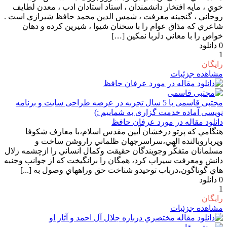
خوي ، مايه افتخار دانشمندان ، استاد استادان ادب ، معدن لطايف
روحاني ، گنجينه معرفت ، شمس الدين محمد حافظ شيرازي است .
شاعري که مذاق عوام را با سخنان شيوا ، شيرين کرده و دهان
خواص را با معاني دلربا نمکين […]
0
دانلود
1
رایگان
مشاهده جزئیات
مجتبی قاسمی
با 5 سال تجربه در عرصه طراحی سایت و برنامه
نویسی آماده خدمت گزاری به شماییم :)
دانلود مقاله در مورد عرفان حافظ
هنگامي كه پرتو درخشان آيين مقدس اسلام،با معارف شكوفا
وپرباروبالنده الهي،سراسرجهان ظلماني راروشن ساخت و
مسلمانان متفكّر وجويندگان حقيقت وكمال انساني را ازچشمه زلال
دانش ومعرفت سيراب كرد، همگان را برانگيخت كه از جوانب وجنبه
هاي گوناگون،درباب توحيدو شناخت حق وراههاي وصول به [...]
0
دانلود
1
رایگان
مشاهده جزئیات