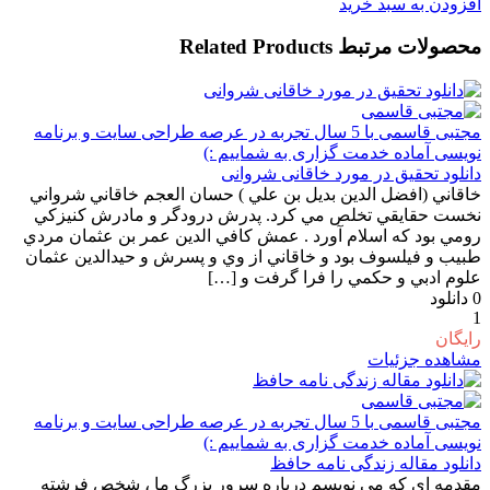
افزودن به سبد خرید
محصولات مرتبط
Related Products
مجتبی قاسمی
با 5 سال تجربه در عرصه طراحی سایت و برنامه
نویسی آماده خدمت گزاری به شماییم :)
دانلود تحقیق در مورد خاقانی شروانی
خاقاني (افضل الدين بديل بن علي )‌ حسان العجم خاقاني شرواني
نخست حقايقي تخلص مي كرد. پدرش درودگر و مادرش كنيزكي
رومي بود كه اسلام آورد . عمش كافي الدين عمر بن عثمان مردي
طبيب و فيلسوف بود و خاقاني از وي و پسرش و حيدالدين عثمان
علوم ادبي و حكمي را فرا گرفت و […]
0
دانلود
1
رایگان
مشاهده جزئیات
مجتبی قاسمی
با 5 سال تجربه در عرصه طراحی سایت و برنامه
نویسی آماده خدمت گزاری به شماییم :)
دانلود مقاله زندگی نامه حافظ
مقدمه اي که مي نويسم درباره سرور بزرگ ما ، شخص فرشته