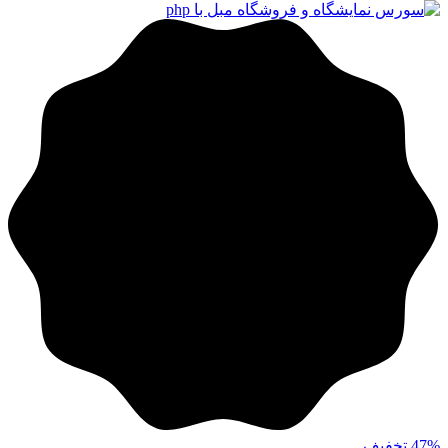
تومان153.000
تومان153.000.
بود.
47%
تخفیف