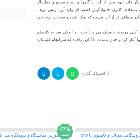
دانلود مقاله ت
ر قادر نبود بيش از اين با گامها ي تند و سريع و خطرناك
عادت كانون خانوادگيش لطمه اي وارد آورد پيش برود ،
 چه چيز براي يك مادر منطقي تر از اين هست كه بفكر آينده و سعادت اولاد خود
ي مربوط بانسان مي پرداخت . و اندكي بعد به كليساي
ا آغاز كرد و چنان بشدت با آنان درافتاد كه سرانجام كليسا را
اشتراک گذاری
47%
تخفیف