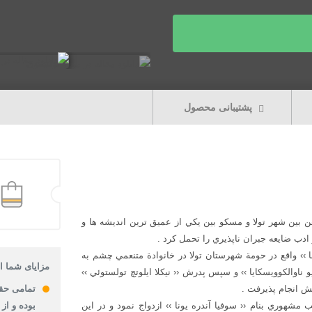
پشتیبانی محصول
 ايستگاه راه آهن بين شهر تولا و مسكو بين يكي از عميق ترين انديشه ها و
دب ضايعه جبران ناپذيري را تحمل كرد .
۱۸۲ در دهكدة ‹‹ ياسنايا پالبانا ›› واقع در حومة شهرستان تولا در خانوادة متنعمي چشم به
مزایای شما از
ناوالكوويسكايا ›› و سپس پدرش ‹‹ نيكلا ايلوتچ تولستوئي ››
ش انجام پذيرفت .
تمامی حق
 طبيب مشهوري بنام ‹‹ سوفيا آندره يونا ›› ازدواج نمود و در اين
بوده و از