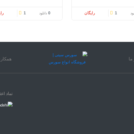
1
رایگان
0
1
را
ود
دانلود
ما
همکاری
نماد اعت