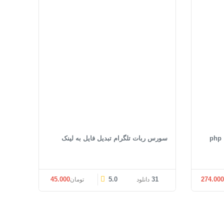
سورس ربات تلگرام تبدیل فایل به لینک
ی: تومان274.000 بود.
قیمت فعلی: تومان274.000.
45.000
5.0
31
274.00
دانلود
تومان