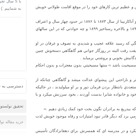
با 5 سال 
 عظيم ترين كارهاي خود را در موقع اقامت طولاني خويش
به شماییم :)
جنگ و صلح كه از سال ۱۸۶۴ تا ۱۸۶۹ طول كشيد ‹‹ پنج سال تمام ›› و آناكارنينا از سال ۱۸۷۳ تا ۱۸۷۶ در حدود چهار سال و اعتراف
من از سال ۱۸۷۹ تا ۱۸۸۲ و سونات كروتزر ۱۸۹۰ و قدرت ظلماني ۱۸۹۵ و بالاخره رستاخيز ۱۸۹۹ و چه حوادثي كه در اين سالهاي
لگي كه رسيد علاقه عجيب و شديدي به تصوف و عرفان در او
حقيقت رفت البته در روزگار جواني هم گاهگاهي دستخوش چنين
گانيش بخوبي و بروشني برميايد .
 مسيحيت باشد ›› منتها مسيحيتي بدون معجزات و بدون احكام
 و ناراحتي اين پيشواي عدالت ميشد و گاهگاهي چنانكه از
دسترسی به ف
تعددي بانتظار بردن فرمان دور و بر او ميلوليدند ، در حاليكه
ود و خانواده شانرا بدست آوردند ، بخود سرزنش ميكرد و با
تحقیق تولستو
كه بيدريغ به برادران نگون بخت خود كمك زيادي دهيم .››
ي برد كه ديگر قادر نبود امتيازات و رفاه موجود خويش لذت
خرید مقاله تو
يكرد و در مدرسه اي كه همسرش براي دهقانزادگان تأسيس