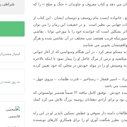
نشان مي دهد و كتاب معروف و جاويدان ‹‹ جنگ و صلح ›› را كه
شراطی را
 شده است و كانون وقايع ، خانواده ايست بنام روستف و دوستان ايشان ، اين كتاب از
ت جهاني بي نظير است . و در حقيقت اين رمان را مي توان
ر بشكلي است كه خواننده خود را با مورخي توانا ، نقاشي
 صورتيكه قريب هفتصد تيپ مختلف در آن نقاشي شده و هرگز
 واقعيتشان بخوبي مي شناسد .
راي اقامتي طولاني به مسكو سفر كرد ، در اين هنگام وسواسي كه از آغاز جواني
امتیاز مشتریان
دانلود مقاله د
كشيد و ترس از مرگ عاجل او را بيمار نمود تا اينكه بالاخره
درآمد ، و بنا به وصيتش او را در مولد خودش در محلي كه خود تعيين كرده
ي مراد – اسير قفقاز – رستاخيز – قدرت ظلمات – نيروي جهل –
به روز شده در:
ده خودش : توفيق كامل نيافته !!! ضمناً همسر تولستوئي كه
 بود و براي آزادي دهقانان روسيه بزرگ تلاش مي كرد كمك
لعات دامنه دار سوفي و عطش تسكين ناپذير او در اين راه
يدن بطرز شگفت آوري او را براي همكاري كارهاي نويسندة