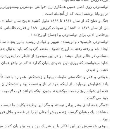
تولستوئي روي اصل همين همكاري زن جوانش مهمترين ومشهورترين و
در پوليانا نوشته است كه از آنجمله است :
پرحاصل ادبي براي تولستوئي و اجتماع او رخ نداد .
تولستوئي فليسوف و نويسنده شهير و تواناي روسيه بمرز پنجاه سا
ايجاد شد و رفته رفته به ارواح تصوف معتقد گرديد كه بايد بدنبال 
مسائلي در عالم خيال ميشد ، و در اين موضوع از خاطرات ايندوره زند
شايد ميخواسته كه روزي دين جديدي بنيان گذارد ‹‹ كه در واقع همان
خشك و تعبدي .
بدبختي و فقر و تنگدستي طبقات بينوا و زحمتكش همواره باعث تأثر
يادداشتهايش برميايد ، از اينكه خود در ناز و نعمت بود و خدمتكاران م
عده اي شبانه روز زحمت ميكشيدند بدون اينكه بتوانند قوت لايموت خ
خود مي گفت :
‹‹ مگر همة ابناي بشر برادر نيستند و مگر اين وظيفة‌ يكايك ما نيست 
مشاهدة يك دهقان گرسنه ژنده پوش آنچنان او را در غصه و ملال فروم
ببرد .
سوفي همسرش در اين افكار با او شريك بود و به بينوايان كمك م