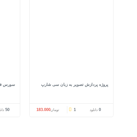
پروژه پردازش تصویر به زبان سی شارپ
سورس فروش
قیمت اصلی: تومان183.000 بود.
قیمت فعلی: تومان183.000.
50
183.000
1
0
دانلود
تومان
دان