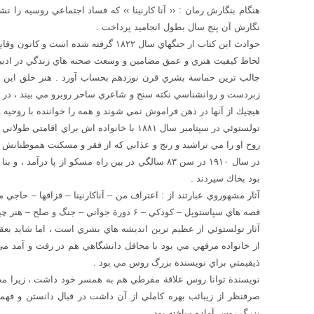
هنگام بنگارش رمان : ‹‹ آنا كارنينا ›› كه فساد اجتماعي روسيه را 
نگارش آن پنج سال بطول انجاميد پرداخت .
حوادث اين كتاب از جنگهاي سال ۱۸۲۲ گرفته
لحاظ كيفيت هنري و عمق مضامين و وسعت صحنه هاي زندگي در ادبيا
جالب ترين حماسة بشري قرن نوزدهم بحساب آورد . هنر خلق اين اث
زبردست و روانشناسي نكته سنج و شاعري ساحر روبرو مي بيند ، در
هيچيك از آنها در ذهن فراموش نمي شوند و همه را خواننده با روحيه
تولستوئي در سپتامبر سال ۱۸۸۱ با خانواده اش ب
روح او را مي تراشيد و رنج و عذابي كه از فقر و مسكنت هموطنانش مي
در سال ۱۹۱۰ در سن ۸۳ سالگي در بين راه مسكو از پا 
بود بخاك سپردند .
آثار مشهوروي عبارتند از : اعتراف من – آناكارنينا – قزاقها – حاج
قصه هاي سپاستوپل – كودكي – ۶ دورة جواني – جنگ و صلح – هنر چيست مي باشد .
آثار تولستوئي از عظيم ترين انديشه هاي بشري است ، اما شايد بعقي
از خانواده مرفهي مي بود با محافل دانشگاهي هم در رفت و آمد مي
ذيقيمتي براي نويسندة بزرگ روس مي بود .
نويسندة توانا روس علاقة مفرطي هم به همسر خود داشت ، زيرا مطا
صرفنظر از زيبائب بهره كاملي از آن داشت در قبال دانستن و فهم
بزرگ روس آماده ساخته بود .