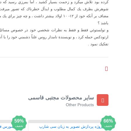
كرده بود تلاش ميكرد و زحمت بسيار كشيد ، اما بمرزي رسيد كه ديگ
شوهرش بطرف يك كمال مطلوب و ايدآل خطرناك كه تصور ميرفت بس
مضاف بر آنكه خود از ۱۲- ۱۰ اولاد بيشتر داشت ، و
باشد ؟
و تولستوئي فقط و فقط به نظرات شخصي خود در خصوص مسائل كل
ارتودكس حمله كرد ، و نويسندة نامدار روس علناً‌ دشمني خود را با آنه
تفكيك نمود .
سایر محصولات مجتبی قاسمی
Other Products
59%
66%
تخفیف
تخفیف