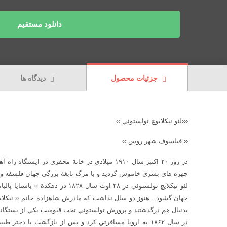
دانلود مستقیم
جزئیات محصول
دیدگاه ها
‹‹‹لئو نيكلايوچ تولستوئي ››
‹‹ فيلسوف شهر روس ››
در روز ۲۰ اكتبر سال ۱۹۱۰ ميلادي در خانة محقري در
چهره هاي بشري خاموش گرديد و با مرگ نابغة بزرگي جهان فلسفه و ا
لئو نيكلايچ تولستوئي در ۲۸ اوت سال ۸
جهان گشود . هنوز دو سال نداشت كه مادرش شاهزاده خانم ‹‹ نيكلايو 
بدنبال هم درگذشتند و پرورش تولستوئي تحت قيوميت يكي از بستگان
در سال ۱۸۶۲ به اروپا مسافرتي كرد و پس از بازگشت با دختر