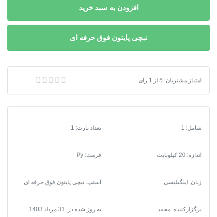
افزودن به سبد خرید
تبچی پایتون فوق حرفه ای
امتیاز مشتریان:
5
از
1
رای
تبچی پایتون فوق پیشرفته پایروگرام
شامل: 1
تعداد پارت: 1
اندازه: 20 کیلوبایت
فرمت
:
Py
زبان: اینگیلیسی
استپ: تبچی پایتون فوق حرفه ای
برگزارکننده: محمد
به روز شده در:
31 مرداد 1403