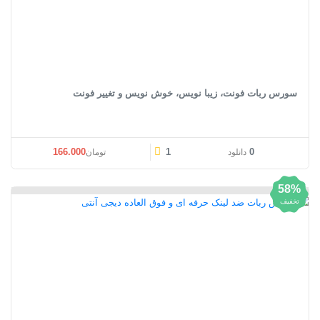
سورس ربات فونت، زیبا نویس، خوش نویس و تغییر فونت
قیمت اصلی: تومان166.000 بود.
قیمت فعلی: تومان00
166.000
1
0
دانلود
تومان
58%
تخفیف