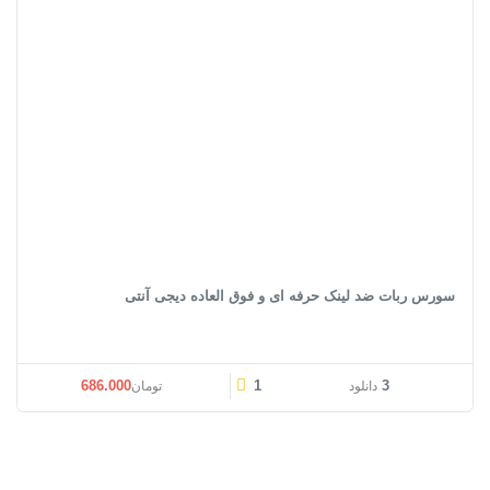
سورس ربات ضد لینک حرفه ای و فوق العاده دیجی آنتی
قیمت اصلی: تومان686.000 بود.
قیمت فعلی: تومان00
686.000
1
3
دانلود
تومان