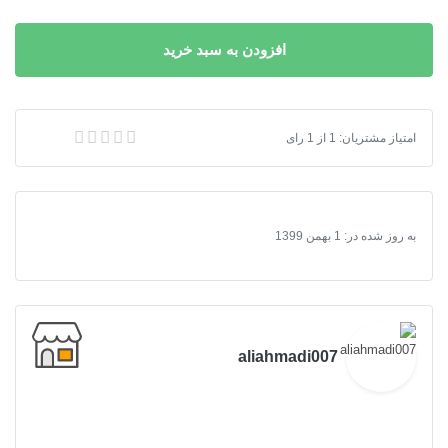
افزودن به سبد خرید
امتیاز مشتریان:
1
از
1
اسکریپت شبکه اجتماعی phpfox فارسی رایکا
رای
به روز شده در:
1 بهمن 1399
aliahmadi007