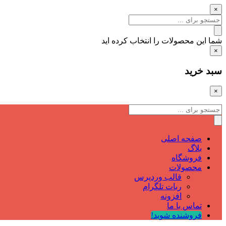
×
شما این محصولات را انتخاب کرده اید
×
سبد خرید
×
صفحه اصلی
بلاگ
فروشگاه
محصولات
قالب وردپرس
ربات تلگرام
افزونه
تماس با ما
فروشنده شوید!