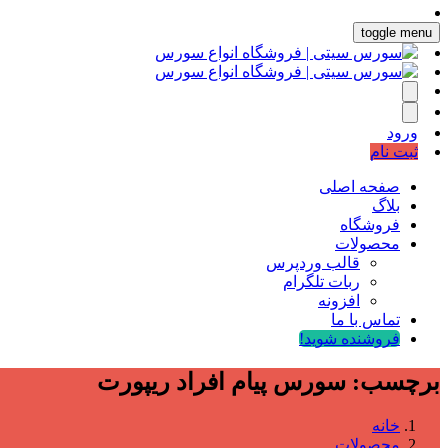
toggle menu
ورود
ثبت نام
صفحه اصلی
بلاگ
فروشگاه
محصولات
قالب وردپرس
ربات تلگرام
افزونه
تماس با ما
فروشنده شوید!
برچسب:
سورس پیام افراد ریپورت
خانه
محصولات