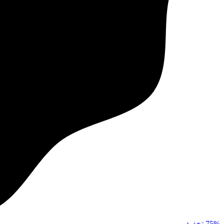
75%
تخفیف