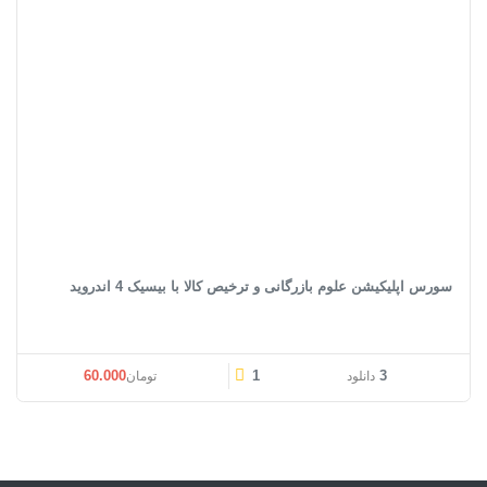
سورس اپلیکیشن علوم بازرگانی و ترخیص کالا با بیسیک 4 اندروید
قیمت اصلی: تومان60.000 بود.
قیمت فعلی: تومان00
60.000
1
3
دانلود
تومان