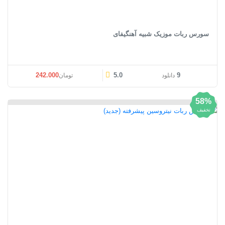
سورس ربات موزیک شبیه آهنگیفای
قیمت اصلی: تومان242.000 بود.
قیمت فعلی: تومان0
242.000
5.0
9
دانلود
تومان
58%
تخفیف