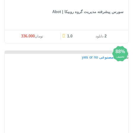
سورس پیشرفته مدیریت گروه روبیکا | Abot
قیمت اصلی: تومان336.000 بود.
قیمت فعلی: تومان0
336.000
1.0
2
دانلود
تومان
88%
تخفیف