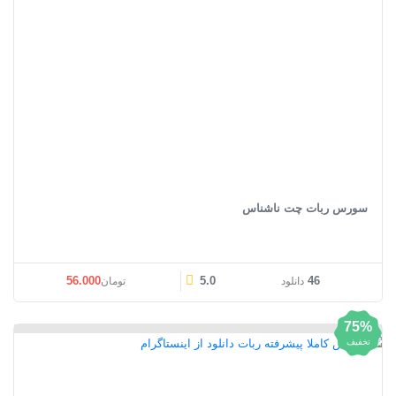
سورس ربات چت ناشناس
56.000
5.0
46
دانلود
تومان
75%
تخفیف