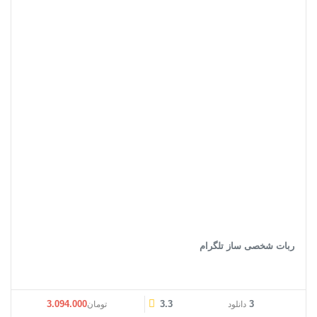
ربات شخصی ساز تلگرام
قیمت اصلی: تومان3.094.000 بود.
قیمت فعلی: تومان0
3.094.000
3.3
3
دانلود
تومان