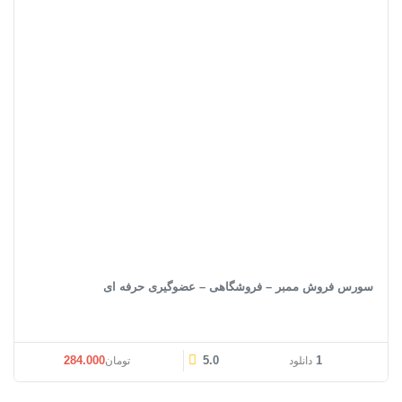
سورس فروش ممبر – فروشگاهی – عضوگیری حرفه ای
قیمت اصلی: تومان284.000 بود.
قیمت فعلی: تومان0
284.000
5.0
1
دانلود
تومان