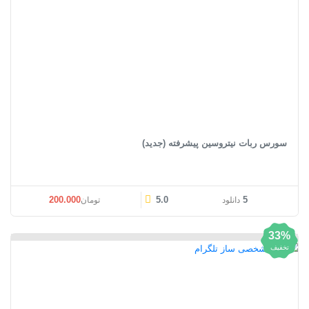
سورس ربات نیتروسین پیشرفته (جدید)
قیمت اصلی: تومان200.000 بود.
قیمت فعلی: تومان0
200.000
5.0
5
دانلود
تومان
33%
تخفیف