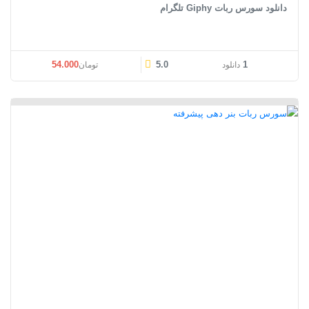
دانلود سورس ربات Giphy تلگرام
54.000
5.0
1
دانلود
تومان