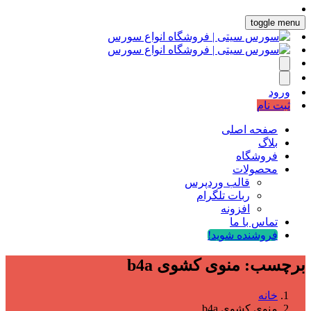
toggle menu
ورود
ثبت نام
صفحه اصلی
بلاگ
فروشگاه
محصولات
قالب وردپرس
ربات تلگرام
افزونه
تماس با ما
فروشنده شوید!
برچسب:
منوی کشوی b4a
خانه
منوی کشوی b4a