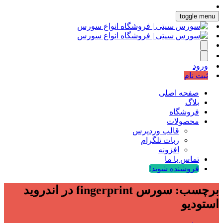
toggle menu
ورود
ثبت نام
صفحه اصلی
بلاگ
فروشگاه
محصولات
قالب وردپرس
ربات تلگرام
افزونه
تماس با ما
فروشنده شوید!
برچسب:
سورس fingerprint در اندروید
استودیو