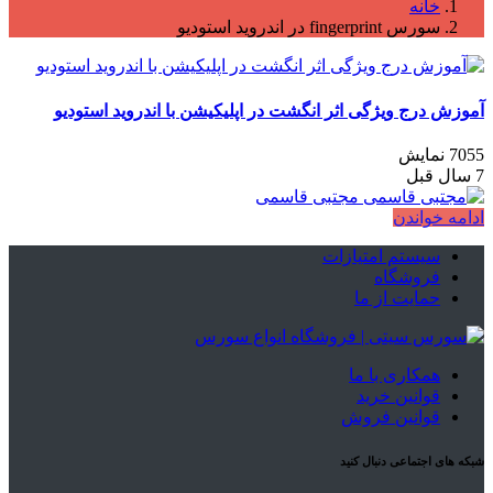
خانه
سورس fingerprint در اندروید استودیو
آموزش درج ویژگی اثر انگشت در اپلیکیشن با اندروید استودیو
7055 نمایش
7 سال قبل
مجتبی قاسمی
ادامه خواندن
سیستم امتیازات
فروشگاه
حمایت از ما
همکاری با ما
قوانین خرید
قوانین فروش
شبکه های اجتماعی دنبال کنید