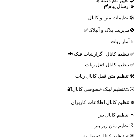
🧩 تغییر نام دکمه ها
📡ارسال پیام📠
🛠تنظیمات متن و کانال
🚫مدیریت بلاک و آنبلاک✅
📊آمار ربات
✅ تنظیم کانال | گزارشات فیک 📢
✅ تنظیم کانال قفل ربات
🛠 تنظیم متن قفل کانال ربات
🙃⚠️تنظیم لینک خصوصی کانال🔐
❇️ تنظیم کانال اطلاعات کاربران
📜 تنظیم کانال بنر
🔖تنظیم متن زیر بنر
😆✓ تنظیم کانال تحویل بنر