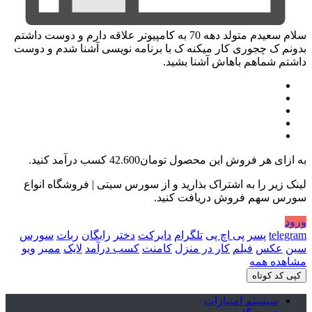
سلام سعیدم متولد دهه 70 به کامپیوتر علاقه دارم و دوست داشتم
بدونم ک چجوری کار میکنه ک با برنامه نویسی آشنا شدم و دوست
داشتم شماهم باهاش آشنا بشید.
به ازای هر فروش این محصول
تومان42.600
کسب درآمد کنید.
لینک زیر را به اشتراک بذارید و از سورس سیتی | فروشگاه انواع
سورس سهم فروش دریافت کنید.
ورود
telegram
پسر
پی اچ پی
تلگرام
دایرکت
دختر
رایگان
ربات
سورس
سین
عکس
فیلم
کار در منزل
کامنت
کسب درآمد
لایک
ممبر
ویو
مشاهده همه
کپی کد کوتاه
سیستم امتیازات