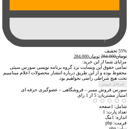
55%
تخفیف
قیمت
قیمت
تومان
284.000
تومان
284.000
اصلی:
فعلی:
مزایای شما از این خرید:
تومان284.000
تومان284.000.
تمامی حقوق این وبسایت نزد گروه برنامه نویسی سورس سیتی
بود.
محفوظ بوده و از این طریق درباره انتشار محصولات اعلام مینامییم
تحت هیچ شراطی راضی نخواهیم بود.
غیرقابل فروش
سورس فروش ممبر – فروشگاهی – عضوگیری حرفه ای
امتیاز مشتریان:
5
از
1
رای
شامل: 1صفحه
تعداد پارت: 1
اندازه: 1مگ
فرمت
:
php
زبان: php