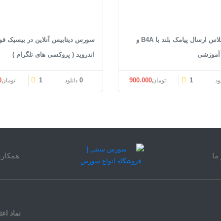
سورس کلاس ارسال پیامک بلند با B4A و
سورس دیتابیس آنلاین در بیسیک فو
 آموزشی
اندروید ( پروکسی های تلگرام )
قیمت اصلی: تومان1.200.000 بود.
قیمت فعلی: تومان900.000.
0
1
0
900.000
1
ود
تومان
دانلود
تومان
ما
همکاری
نماد اعت