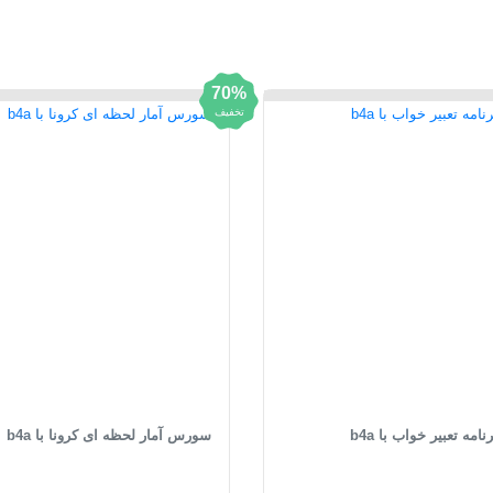
70%
تخفیف
ه تعبیر خواب با b4a
سورس آمار لحظه ای کرونا با b4a