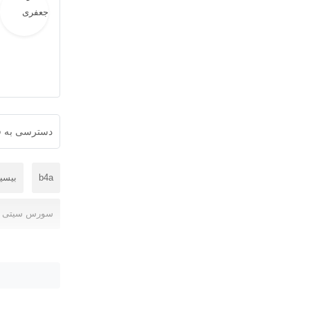
دسترسی به ف
b4a
بیسیک
سورس سیتی