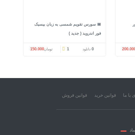
ر
📅 سورس تقویم شمسی به زبان بیسیک
فور اندروید ( جدید )
150.000
1
0
200.00
دانلود
تومان
 با ما
قوانین خرید
قوانین فروش
ماد