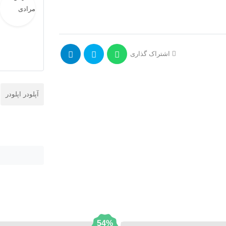
اشتراک گذاری
آپلودر اپلودر
54%