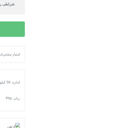
شراطی را
امتیاز مشتریان
ربات تلگرام آپ
اندازه: 56 کیلوبایت
زبان: Php