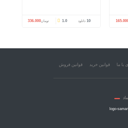
336.000
1.0
10
165.00
دانلود
تومان
 با ما
قوانین خرید
قوانین فروش
ماد