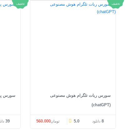
تخفیف
تخفیف
سورس ربات تلگرام هوش مصنوعی
سورس پست
(chatGPT)
قیمت اصلی: تومان560.000 بود.
قیمت فعلی: تومان560.000.
39
560.000
5.0
8
دانلود
تومان
دان