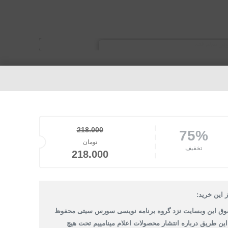
218.000
75%
قیمت اصلی: تومان218.000 بود.
تومان
تخفیف
قیمت فعلی: تومان18.000
218.000
 این خرید:
وق این وبسایت نزد گروه برنامه نویسی سورس سیتی محفوظ
 این طریق درباره انتشار محصولات اعلام مینامییم تحت هیچ