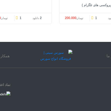
 پروکسی های تلگرام )
0
1
2
200.000
1
ود
تومان
دانلود
تومان
ما
همکاری
نماد اعت