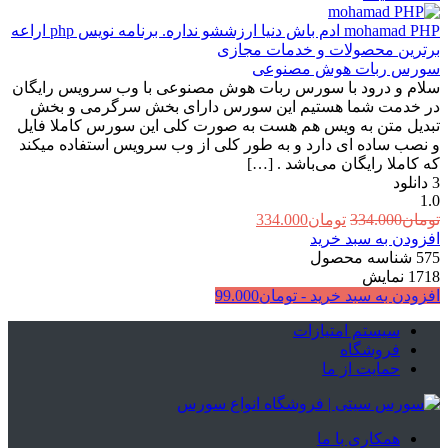
mohamad PHP
ادم باش دنیا ارزششو نداره. برنامه نویس php اراعه
برترین محصولات و خدمات مجازی
سورس ربات هوش مصنوعی
سلام و درود با سورس ربات هوش مصنوعی با وب سرویس رایگان
در خدمت شما هستیم این سورس دارای بخش سرگرمی و بخش
تبدیل متن به ویس هم هست به صورت کلی این سورس کاملا فایل
و نصب ساده ای دارد و به طور کلی از وب سرویس استفاده میکند
که کاملا رایگان می‌باشد . […]
3
دانلود
1.0
قیمت
قیمت
تومان
334.000
تومان
334.000
اصلی:
فعلی:
افزودن به سبد خرید
تومان334.000
تومان334.000.
575
شناسه محصول
بود.
1718
نمایش
افزودن به سبد خرید -
تومان
99.000
سیستم امتیازات
فروشگاه
حمایت از ما
همکاری با ما