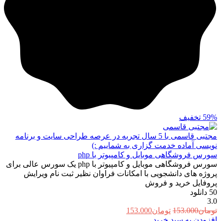
59%
تخفیف
مجتبی قاسمی
با 5 سال تجربه در عرصه طراحی سایت و برنامه
نویسی آماده خدمت گزاری به شماییم :)
سورس فروشگاهی موبایل و کامپیوتر با php
سورس فروشگاهی موبایل و کامپیوتر با php یک سورس عالی برای
پروژه های دانشجویی با امکانات فراوان نظیر ثبت نام ویرایش
پروفایل خرید و فروش
50
دانلود
3.0
قیمت
قیمت
تومان
153.000
تومان
153.000
اصلی:
فعلی:
افزودن به سبد خرید