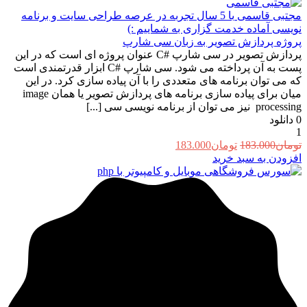
مجتبی قاسمی
با 5 سال تجربه در عرصه طراحی سایت و برنامه
نویسی آماده خدمت گزاری به شماییم :)
پروژه پردازش تصویر به زبان سی شارپ
پردازش تصویر در سی شارپ #C عنوان پروژه ای است که در این
پست به آن پرداخته می شود. سی شارپ #C ابزار قدرتمندی است
که می توان برنامه های متعددی را با آن پیاده سازی کرد. در این
میان برای پیاده سازی برنامه های پردازش تصویر یا همان image
processing نیز می توان از برنامه نویسی سی [...]
0
دانلود
1
قیمت
قیمت
تومان
183.000
تومان
183.000
اصلی:
فعلی:
افزودن به سبد خرید
تومان183.000
تومان183.000.
بود.