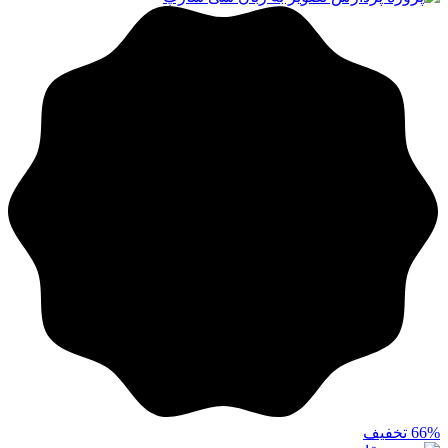
66%
تخفیف