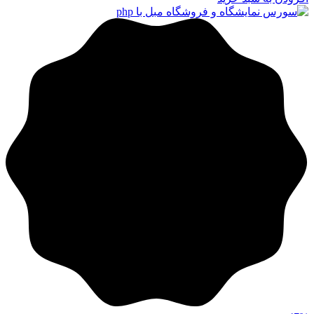
تومان153.000
تومان153.000.
بود.