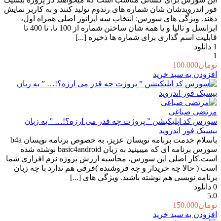
فور اندرویدشان شان شماره های رندوم تولید کنند و به کاربر نمایش
دهند. ویژگی های سورس: انتخاب سه اپراتور اصلی همراه اول،
ایرانسل و تالیا و یا همه شان ساختن شماره از 100 تا، تا 400 تا
قابلیت اسم گذاری برای شماره ها ذخیره [...]
1
دانلود
1
تومان
100.000
افزودن به سبد خرید
مرتضی صباغی
سورس کد اپلیکیشن ” پروژت چه قدر می ارزه؟!… ” به زبان
بیسیک فور اندروید
باسلام خدمت برنامه نویسان عزیز، به خصوص برنامه نویسان b4a
سورس برنامه ای که میبینید به زبان basic4android نوشته شده
است.کار اصلی این سورس، محاسبه ارزش پروژه نرم افزاری شما
است ( حالا چه خریدار و چه فروشنده )فرقی هم ندارد با چه زبان
برنامه نویسی هم نوشته باشید. ویژگی های [...]
0
دانلود
5.0
تومان
150.000
افزودن به سبد خرید