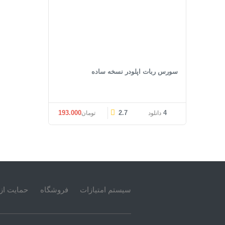
سورس ربات اپلودر نسخه ساده
193.000
2.7
4
دانلود
تومان
سیستم امتیازات
فروشگاه
حمایت از 