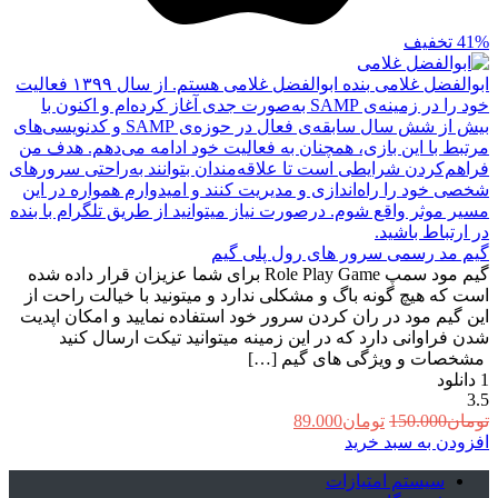
41%
تخفیف
ابوالفضل غلامی
بنده ابوالفضل غلامی هستم. از سال ۱۳۹۹ فعالیت
خود را در زمینه‌ی SAMP به‌صورت جدی آغاز کرده‌ام و اکنون با
بیش از شش سال سابقه‌ی فعال در حوزه‌ی SAMP و کدنویسی‌های
مرتبط با این بازی، همچنان به فعالیت خود ادامه می‌دهم. هدف من
فراهم‌کردن شرایطی است تا علاقه‌مندان بتوانند به‌راحتی سرورهای
شخصی خود را راه‌اندازی و مدیریت کنند و امیدوارم همواره در این
مسیر موثر واقع شوم. درصورت نیاز میتوانید از طریق تلگرام با بنده
در ارتباط باشید.
گیم مد رسمی سرور های رول پلی گیم
گیم مود سمپ Role Play Game برای شما عزیزان قرار داده شده
است که هیچ گونه باگ و مشکلی ندارد و میتونید با خیالت راحت از
این گیم مود در ران کردن سرور خود استفاده نمایید و امکان اپدیت
شدن فراوانی دارد که در این زمینه میتوانید تیکت ارسال کنید
مشخصات و ویژگی های گیم […]
1
دانلود
3.5
قیمت
قیمت
تومان
150.000
تومان
89.000
اصلی:
فعلی:
افزودن به سبد خرید
تومان150.000
تومان89.000.
سیستم امتیازات
بود.