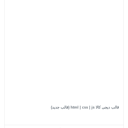
قالب دیجی کالا html | css | js (قالب جدید)