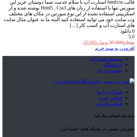
قالب html/css استارت آپ با سلام خدمت شما دوستان عزیز این
سورس تنها با استفاده از زبان های Html5 , Css3 نوشته شده و از
اسکریپتی استفاده نشده از این نوع سورس در مکان های مختلف
وب سایت خود می توانید استفاده کنید البته ما به عنوان مثال سایت
های استارت آپ و کسب کار […]
0
دانلود
5.0
قیمت
قیمت
تومان
45.000
تومان
45.000
اصلی:
فعلی:
افزودن به سبد خرید
تومان45.000
تومان45.000.
سیستم امتیازات
بود.
فروشگاه
حمایت از ما
همکاری با ما
قوانین خرید
قوانین فروش
شبکه های اجتماعی دنبال کنید
سورس سیتی در شبکه های اجتماعی: