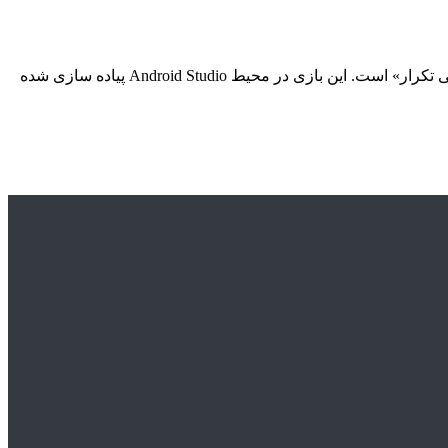
‏«بی تکرار» یک بازی سرگرم کننده متناسب تمامی سنین با کلمات، ایموجی ها و اعداد است که در آن هدف، پیدا کردن حرف، شکل یا عدد «بی تکرار» است. این بازی در محیط Android Studio پیاده سازی شده