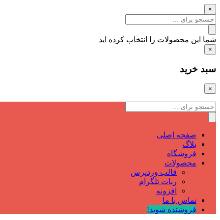
×
شما این محصولات را انتخاب کرده اید
×
سبد خرید
×
صفحه اصلی
بلاگ
فروشگاه
محصولات
قالب وردپرس
ربات تلگرام
افزونه
تماس با ما
فروشنده شوید!