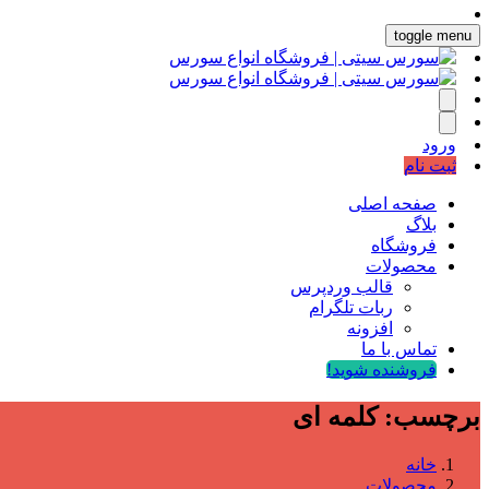
toggle menu
ورود
ثبت نام
صفحه اصلی
بلاگ
فروشگاه
محصولات
قالب وردپرس
ربات تلگرام
افزونه
تماس با ما
فروشنده شوید!
برچسب:
کلمه ای
خانه
محصولات