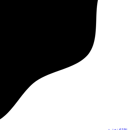
61%
تخفیف