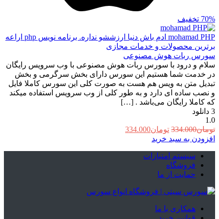
70%
تخفیف
mohamad PHP
ادم باش دنیا ارزششو نداره. برنامه نویس php اراعه
برترین محصولات و خدمات مجازی
سورس ربات هوش مصنوعی
سلام و درود با سورس ربات هوش مصنوعی با وب سرویس رایگان
در خدمت شما هستیم این سورس دارای بخش سرگرمی و بخش
تبدیل متن به ویس هم هست به صورت کلی این سورس کاملا فایل
و نصب ساده ای دارد و به طور کلی از وب سرویس استفاده میکند
که کاملا رایگان می‌باشد . […]
3
دانلود
1.0
قیمت
قیمت
تومان
334.000
تومان
334.000
اصلی:
فعلی:
افزودن به سبد خرید
تومان334.000
تومان334.000.
سیستم امتیازات
بود.
فروشگاه
حمایت از ما
همکاری با ما
قوانین خرید