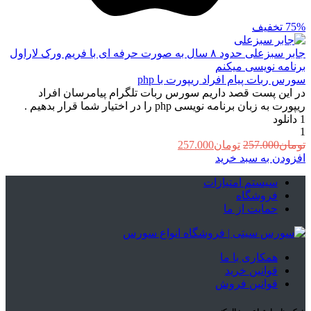
75%
تخفیف
جابر سبزعلی
حدود ۸ سال به صورت حرفه ای با فریم ورک لاراول
برنامه نویسی میکنم
سورس ربات پیام افراد ریپورت با php
در این پست قصد داریم سورس ربات تلگرام پیامرسان افراد
ریپورت به زبان برنامه نویسی php را در اختیار شما قرار بدهیم .
1
دانلود
1
قیمت
قیمت
تومان
257.000
تومان
257.000
اصلی:
فعلی:
افزودن به سبد خرید
تومان257.000
تومان257.000.
سیستم امتیازات
بود.
فروشگاه
حمایت از ما
همکاری با ما
قوانین خرید
قوانین فروش