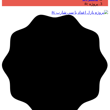
پروژه c#