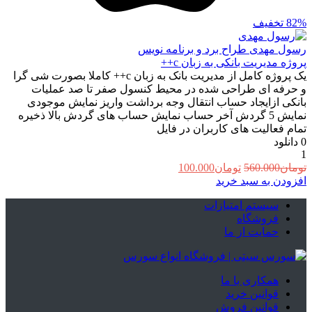
82%
تخفیف
رسول مهدی
طراح برد و برنامه نویس
پروژه مدیریت بانکی به زبان c++
یک پروژه کامل از مدیریت بانک به زبان c++ کاملا بصورت شی گرا
و حرفه ای طراحی شده در محیط کنسول صفر تا صد عملیات
بانکی ازایجاد حساب انتقال وجه برداشت واریز نمایش موجودی
نمایش 5 گردش آخر حساب نمایش حساب های گردش بالا ذخیره
تمام فعالیت های کاربران در فایل
0
دانلود
1
قیمت
قیمت
تومان
560.000
تومان
100.000
اصلی:
فعلی:
افزودن به سبد خرید
تومان560.000
تومان100.000.
سیستم امتیازات
بود.
فروشگاه
حمایت از ما
همکاری با ما
قوانین خرید
قوانین فروش