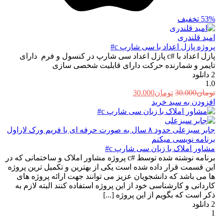
53%
تخفیف
امید قلندری
پروژه پازل اعداد با سی شارپ c#
پازل اعداد با #c پازل اعداد سی شارپ در کنسول و فرم دارای
تایمر و شمارنده حرکت دارای قابلیت شخصی سازی
2
دانلود
1.0
قیمت
قیمت
تومان
30.000
تومان
30.000
اصلی:
فعلی:
افزودن به سبد خرید
تومان30.000
تومان30.000.
بود.
جابر سبزعلی
حدود ۸ سال به صورت حرفه ای با فریم ورک لاراول
برنامه نویسی میکنم
مشاور املاک با زبان سی شارپ c#
برنامه نوشته شده توسط #c پروژه مشاور املاک و ساختمانی که در
این قسمت قرار داده شده است یکی از بهترین و تکمیل ترین پروژه
ها می باشد که دانشجویان عزیز می توانند جهت ارائه پروژه های
کاردانی و کارشناسی خود از این پروژه استفاده کنند البته لازم به
ذکر است که بگویم از این پروژه [...]
2
دانلود
1