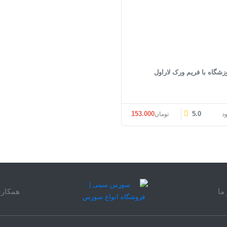
زشگاه با فریم ورک لاراول
قیمت اصلی: تومان153.000 بود.
قیمت فعلی: تومان153.000.
153.000
5.0
ود
تومان
ما
همکاری