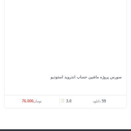
سورس پروژه ماشین حساب اندروید استودیو
قیمت اصلی: تومان76.000 بود.
قیمت فعلی: تومان00
76.000
3.0
59
دانلود
تومان