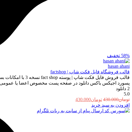
58%
تخفیف
hasan ahani
قالب فروشگاه فایل فکت شاپ | factshop
قالب فروش فایل فک
پسورد اجیکس باکس دانلود در صفحه پست مخصوص اعضا یا عمومی افزو
2
دانلود
5.0
قیمت
قیمت
تومان
430.000
تومان
430.000
اصلی:
فعلی:
افزودن به سبد خرید
تومان430.000
تومان430.000.
بود.