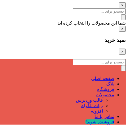
×
شما این محصولات را انتخاب کرده اید
×
سبد خرید
×
صفحه اصلی
بلاگ
فروشگاه
محصولات
قالب وردپرس
ربات تلگرام
افزونه
تماس با ما
فروشنده شوید!