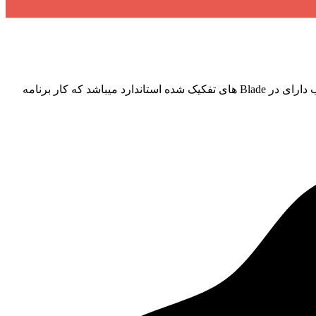
قالب پنل مدیریت لاراول Gull با استفاده از بوت استرپ 4 و SCSS به صورت کاملا استاندارد و حرفه ای طراحی شده است. کد های این قالب دارای در Blade های تفکیک شده استاندارد میباشد که کار برنامه