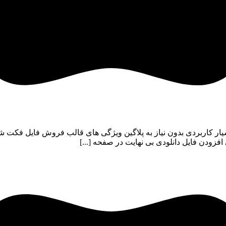
ت شاپ | پوسته fact shop نسخه 3 با امکانات بسیار کاربردی بدون نیاز به پلاگین ویژگی ها
دن فایل دانلودی بی نهایت در صفحه [...]