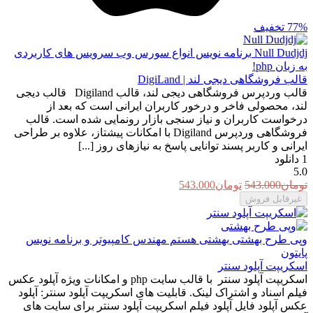
77%
تخفیف
Null Dudjdj
برنامه نویس انواع سورس وب سرویس های کاربردی
به زبان php!
قالب فروشگاهی دیجی لند | DigiLand
قالب وردپرس فروشگاهی دیجی لند، قالب Digiland قالب دیجی
لند، محصولی فاخر و درخور کاربران ایرانی است که بعد از
درخواست کاربران و نیاز سنجی بازار رونمایی شده است. قالب
فروشگاهی وردپرس Digiland با امکانات پیشتاز، علاوه بر طراحی
ایرانی و کاربر پسند توانایی پاسخ به نیازهای روز [...]
1
دانلود
5.0
قیمت
قیمت
تومان
543.000
تومان
543.000
اصلی:
فعلی:
غیرقابل فروش
تومان543.000
تومان543.000.
بود.
وپی طرح بهشتی
بهشتی هستم مهندس کامپیوتر و برنامه نویس
پایتون
اسکریپت آپلود سنتر
اسکریپت آپلود سنتر با قالب سایت php و امکانات ویژه آپلود عکس
فیلم اسناد و اشتراک لینک. قابلیت های اسکریپت آپلود سنتر: آپلود
عکس آپلود فایل آپلود فیلم اسکریپت آپلود سنتر برای سایت های