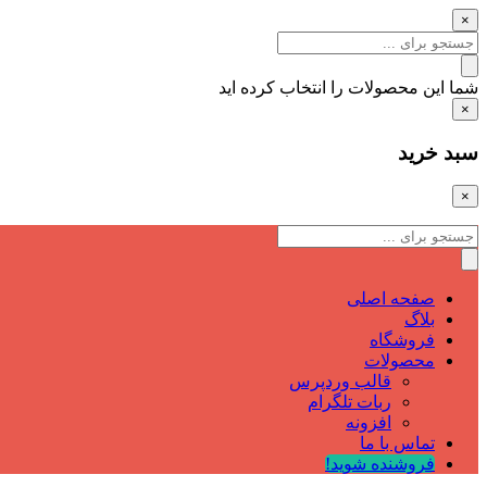
×
شما این محصولات را انتخاب کرده اید
×
سبد خرید
×
صفحه اصلی
بلاگ
فروشگاه
محصولات
قالب وردپرس
ربات تلگرام
افزونه
تماس با ما
فروشنده شوید!