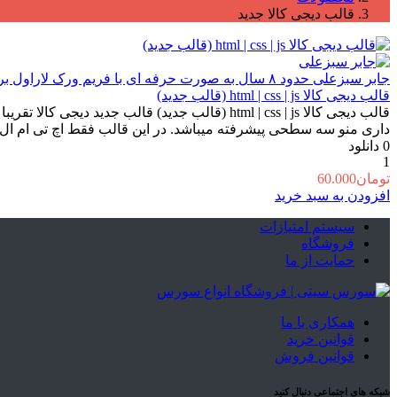
قالب دیجی کالا جدید
جابر سبزعلی
حدود ۸ سال به صورت حرفه ای با فریم ورک لاراول برنامه نویسی میکنم
قالب دیجی کالا html | css | js (قالب جدید)
قالب دیجی کالا html | css | js (قالب جدید) 
داری منو سه سطحی پیشرفته میباشد. در این قالب فقط اچ تی ام ال html و سی اس اس css و [...]
0
دانلود
1
تومان
60.000
افزودن به سبد خرید
سیستم امتیازات
فروشگاه
حمایت از ما
همکاری با ما
قوانین خرید
قوانین فروش
شبکه های اجتماعی دنبال کنید